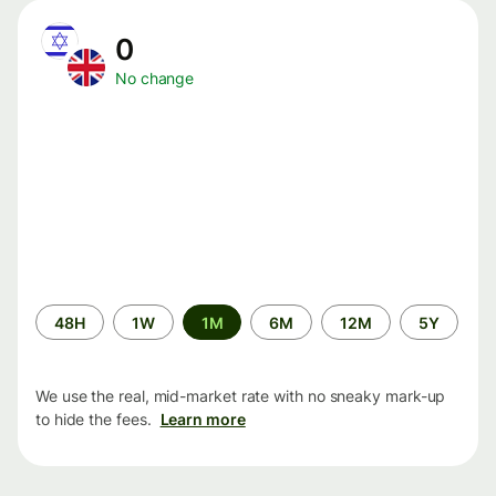
0
No change
Time
48H
1W
1M
6M
12M
5Y
period
We use the real, mid-market rate with no sneaky mark-up
to hide the fees.
Learn more