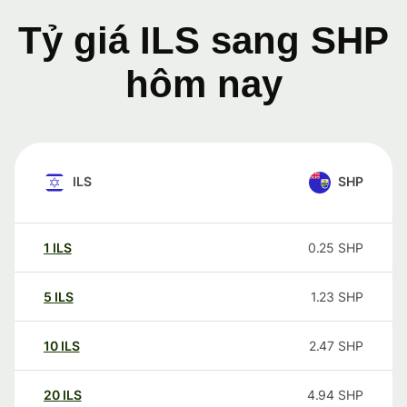
Tỷ giá ILS sang SHP
hôm nay
ILS
SHP
1
ILS
0.25
SHP
5
ILS
1.23
SHP
10
ILS
2.47
SHP
20
ILS
4.94
SHP