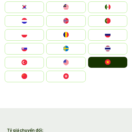
South Korea
Malay
Mexico
Nederland
Norge
Portugal
Polska
România
Россия
Slovensko
Ruoŧŧa
ไทย
Vietnam
Türkiye
United States
中国
中國香港特別行政區
Tỷ giá chuyển đổi: