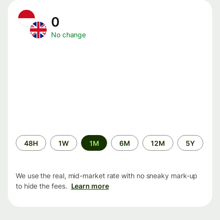
0
No change
Time
48H
1W
1M
6M
12M
5Y
period
We use the real, mid-market rate with no sneaky mark-up
to hide the fees.
Learn more