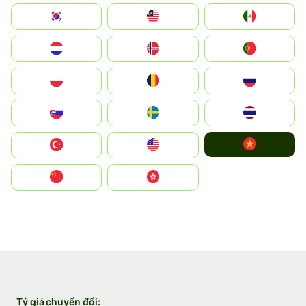
South Korea
Malay
Mexico
Nederland
Norge
Portugal
Polska
România
Россия
Slovensko
Ruoŧŧa
ไทย
Vietnam
Türkiye
United States
中国
中國香港特別行政區
Tỷ giá chuyển đổi: