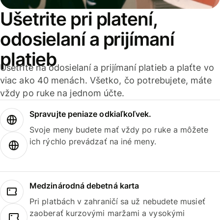
Ušetrite pri platení,
odosielaní a prijímaní
platieb
Ušetrite na odosielaní a prijímaní platieb a plaťte vo
viac ako 40 menách. Všetko, čo potrebujete, máte
vždy po ruke na jednom účte.
Spravujte peniaze odkiaľkoľvek.
Svoje meny budete mať vždy po ruke a môžete
ich rýchlo prevádzať na iné meny.
Medzinárodná debetná karta
Pri platbách v zahraničí sa už nebudete musieť
zaoberať kurzovými maržami a vysokými