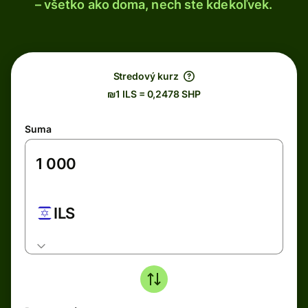
– všetko ako doma, nech ste kdekoľvek.
Stredový kurz
₪1 ILS = 0,2478 SHP
Suma
ILS