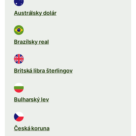
Austrálsky dolár
Brazílsky real
Britská libra šterlingov
Bulharský lev
Česká koruna