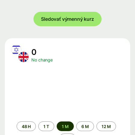
Sledovať výmenný kurz
0
No change
Time
48 H
1 T
1 M
6 M
12 M
period