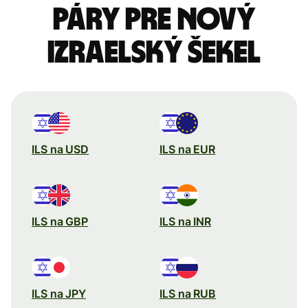
páry pre Nový
izraelský šekel
ILS na USD
ILS na EUR
ILS na GBP
ILS na INR
ILS na JPY
ILS na RUB