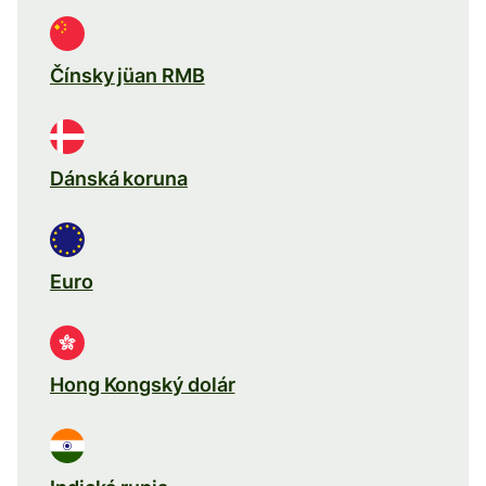
Čínsky jüan RMB
Dánská koruna
Euro
Hong Kongský dolár