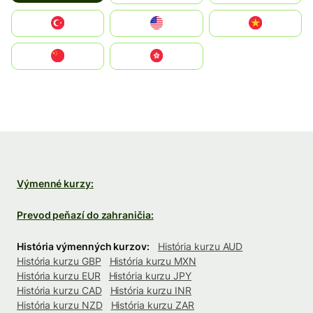
Türkiye
United States
Vietnam
中国
中國香港特別行政區
Výmenné kurzy:
Prevod peňazí do zahraničia:
História výmenných kurzov:
História kurzu AUD
História kurzu GBP
História kurzu MXN
História kurzu EUR
História kurzu JPY
História kurzu CAD
História kurzu INR
História kurzu NZD
História kurzu ZAR