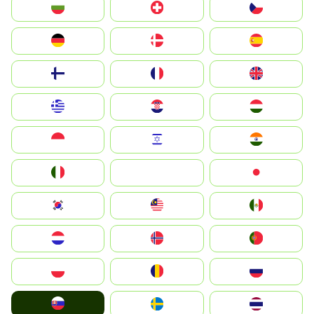
България
Switzerland
Czechia
Deutschland
Denmark
España
Suomi
France
United Kingdom
Greece
Hrvatska
Magyarország
Indonesia
Israel
India
Italia
JA
Japan
South Korea
Malay
Mexico
Nederland
Norge
Portugal
Polska
România
Россия
Slovensko
Ruoŧŧa
ไทย