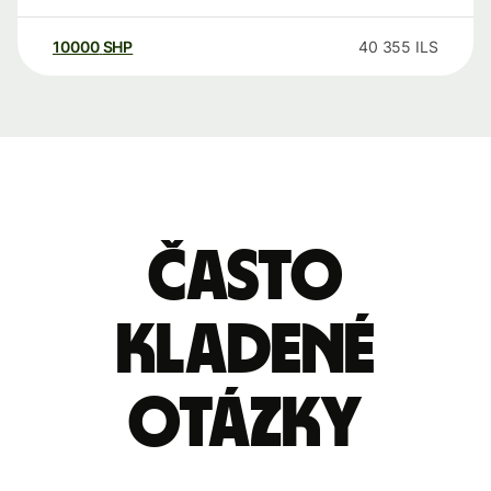
10000
SHP
40 355
ILS
Často
kladené
otázky