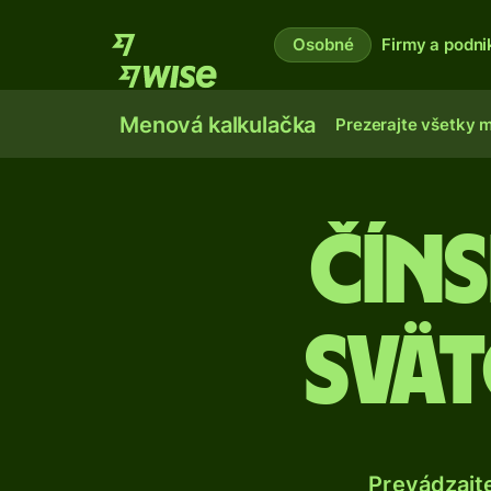
Osobné
Firmy a podni
Menová kalkulačka
Prezerajte všetky 
Čín
svät
Prevádzajt