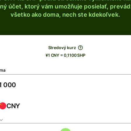
ý účet, ktorý vám umožňuje posielať, prevádza
všetko ako doma, nech ste kdekoľvek.
Stredový kurz
¥1 CNY = 0,1100 SHP
ma
CNY