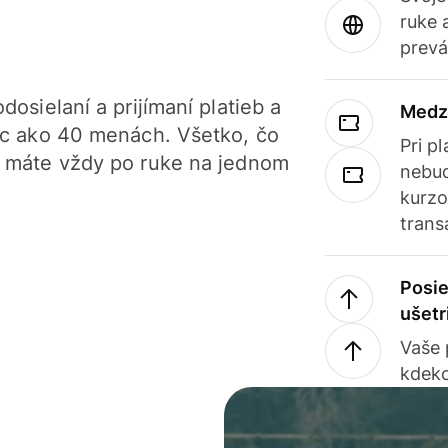
ruke 
prevá
dosielaní a prijímaní platieb a
Medz
iac ako 40 menách. Všetko, čo
Pri p
, máte vždy po ruke na jednom
nebud
kurzo
trans
Posie
ušetr
Vaše
kdeko