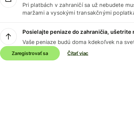
Pri platbách v zahraničí sa už nebudete m
maržami a vysokými transakčnými poplatk
Posielajte peniaze do zahraničia, ušetrite
Vaše peniaze budú doma kdekoľvek na sve
Zaregistrovať sa
Čítať viac