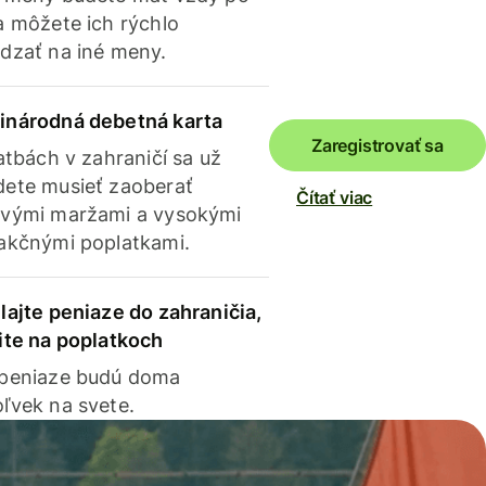
a môžete ich rýchlo
dzať na iné meny.
inárodná debetná karta
Zaregistrovať sa
latbách v zahraničí sa už
ete musieť zaoberať
Čítať viac
vými maržami a vysokými
akčnými poplatkami.
lajte peniaze do zahraničia,
ite na poplatkoch
 peniaze budú doma
ľvek na svete.