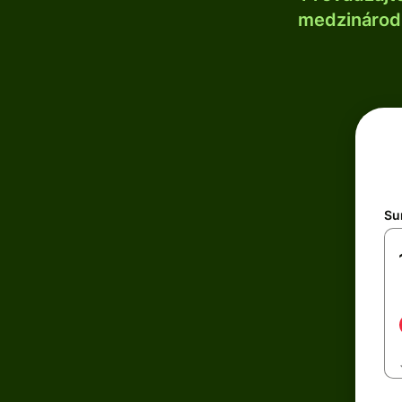
medzinárodn
Su