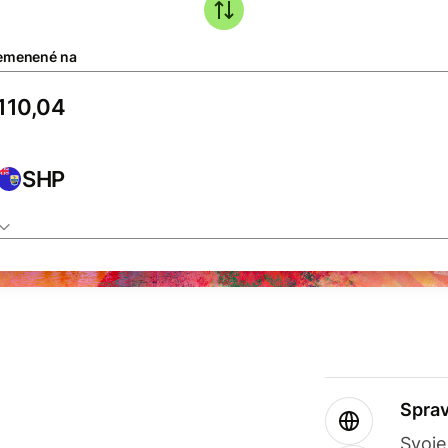
emenené na
SHP
Sprav
Svoje