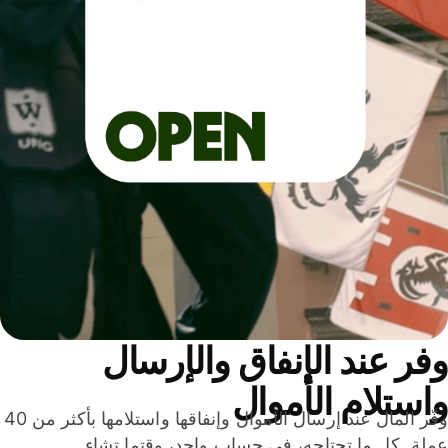
ر عند الإنفاق والإرسال
ستلام الأموال
وفّر المال عند إرسال الأموال وإنفاقها واستلامها بأكثر من 40
لة. كل ما تحتاجه، في حساب واحد، وقتما تشاء.