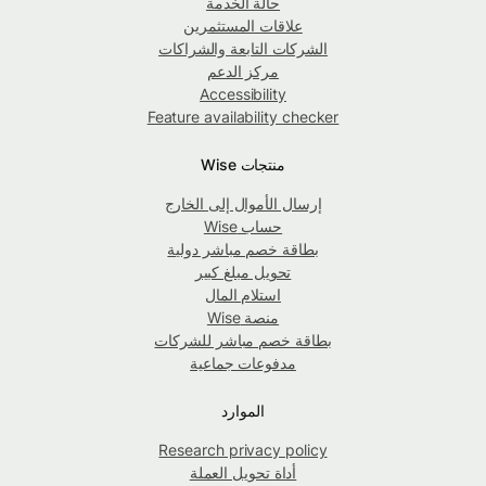
حالة الخدمة
علاقات المستثمرين
الشركات التابعة والشراكات
مركز الدعم
Accessibility
Feature availability checker
منتجات Wise
إرسال الأموال إلى الخارج
حساب Wise
بطاقة خصم مباشر دولية
تحويل مبلغ كبير
استلام المال
منصة Wise
بطاقة خصم مباشر للشركات
مدفوعات جماعية
الموارد
Research privacy policy
أداة تحويل العملة