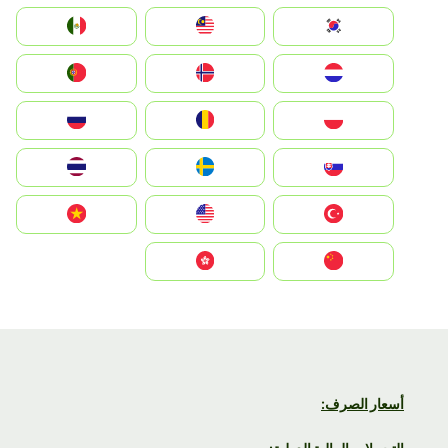
South Korea
Malay
Mexico
Nederland
Norge
Portugal
Polska
România
Россия
Slovensko
Ruoŧŧa
ไทย
Türkiye
United States
Vietnam
中国
中國香港特別行政區
أسعار الصرف: