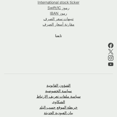
International stock ticker
رموز Swift/IC
رموز IBAN
تنبيهات سعر الصرف
مقارنة أسعار الصرف
تابعنا
الشؤون القانونية
سياسة الخصوصية
سياسة ملفات تعريف الارتباط
الشكاوى
خريطة الموقع حسب البلد
بيان العبودية الحديثة