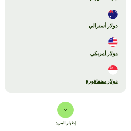
دولار أسترالي
دولار أمريكي
دولار سنغافورة
إظهار المزيد