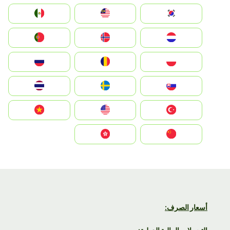
South Korea
Malay
Mexico
Nederland
Norge
Portugal
Polska
România
Россия
Slovensko
Ruoŧŧa
ไทย
Türkiye
United States
Vietnam
中国
中國香港特別行政區
أسعار الصرف: