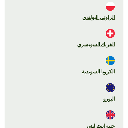
الزلوتي البولندي
الفرنك السويسري
الكرونا السويدية
اليورو
جنيه استرليني