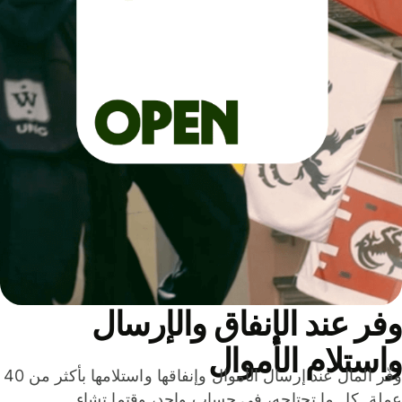
ر عند الإنفاق والإرسال
ستلام الأموال
وفّر المال عند إرسال الأموال وإنفاقها واستلامها بأكثر من 40
لة. كل ما تحتاجه، في حساب واحد، وقتما تشاء.