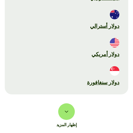
دولار أسترالي
دولار أمريكي
دولار سنغافورة
إظهار المزيد