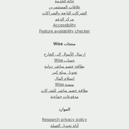
حالة الخدمة
علاقات المستثمرين
الشركات التابعة والشراكات
مركز الدعم
Accessibility
Feature availability checker
منتجات Wise
إرسال الأموال إلى الخارج
حساب Wise
بطاقة خصم مباشر دولية
تحويل مبلغ كبير
استلام المال
منصة Wise
بطاقة خصم مباشر للشركات
مدفوعات جماعية
الموارد
Research privacy policy
أداة تحويل العملة