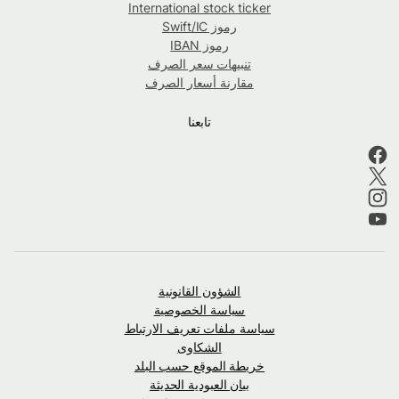
International stock ticker
رموز Swift/IC
رموز IBAN
تنبيهات سعر الصرف
مقارنة أسعار الصرف
تابعنا
الشؤون القانونية
سياسة الخصوصية
سياسة ملفات تعريف الارتباط
الشكاوى
خريطة الموقع حسب البلد
بيان العبودية الحديثة