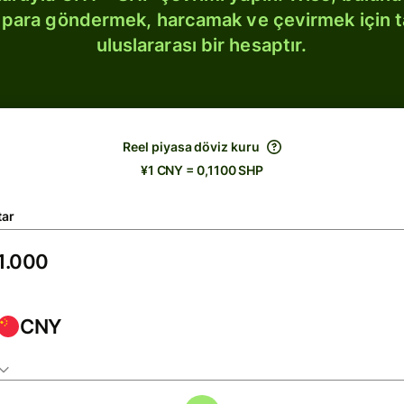
bi para göndermek, harcamak ve çevirmek için 
uluslararası bir hesaptır.
Reel piyasa döviz kuru
¥1 CNY = 0,1100 SHP
tar
CNY