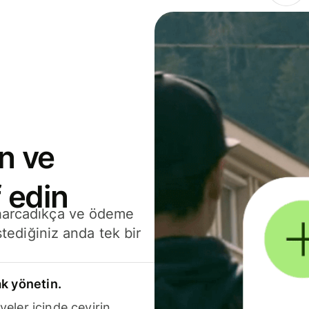
n ve
 edin
 harcadıkça ve ödeme
stediğiniz anda tek bir
k yönetin.
yeler içinde çevirin.