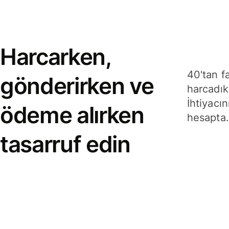
Harcarken,
40'tan f
gönderirken ve
harcadık
İhtiyacın
ödeme alırken
hesapta.
tasarruf edin