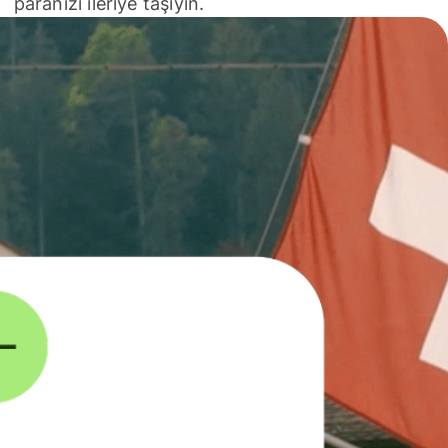
paranızı ileriye taşıyın.