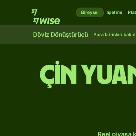
Bireysel
İşletme
Pla
Döviz Dönüştürücü
Para birimleri bakın
Çin yua
Reel piyasa 