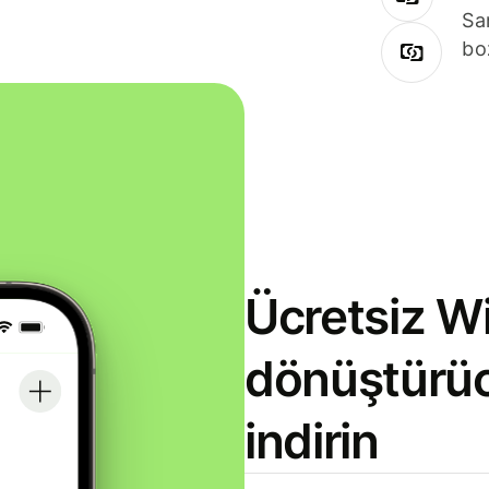
Sa
bo
Ücretsiz Wi
dönüştürü
indirin