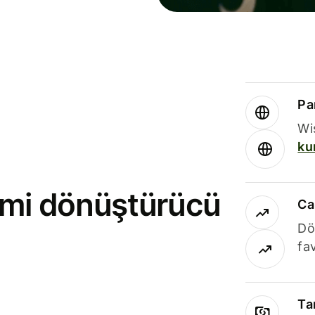
Par
Wi
ku
rimi dönüştürücü
Ca
Dö
fav
Ta