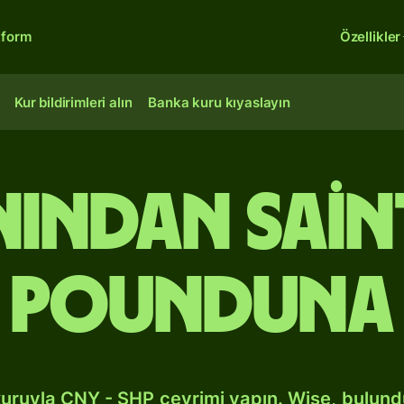
tform
Özellikler
Kur bildirimleri alın
Banka kuru kıyaslayın
nından Sain
pounduna
kuruyla CNY - SHP çevrimi yapın. Wise, bulun