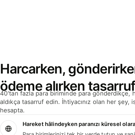
Harcarken, gönderirke
ödeme alırken tasarruf
40'tan fazla para biriminde para gönderdikçe,
aldıkça tasarruf edin. İhtiyacınız olan her şey, i
hesapta.
Hareket hâlindeyken paranızı küresel olara
Para birimlerinizi tek bir yerde tutun ve sani