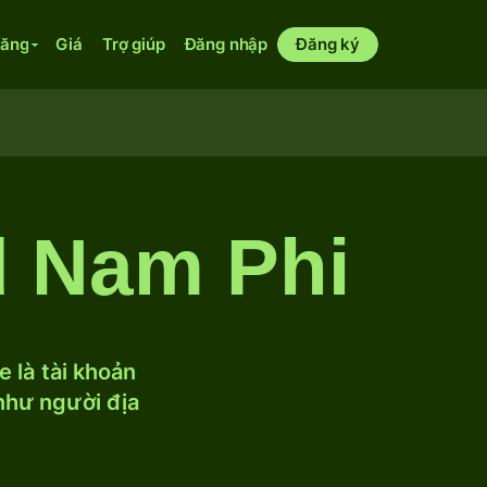
năng
Giá
Trợ giúp
Đăng nhập
Đăng ký
d Nam Phi
 là tài khoản
 như người địa