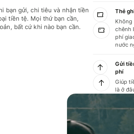
hi bạn gửi, chi tiêu và nhận tiền
Thẻ gh
ại tiền tệ. Mọi thứ bạn cần,
Không b
hoản, bất cứ khi nào bạn cần.
chênh l
phí gia
nước n
Gửi tiề
phí
Giúp ti
là ở đâ