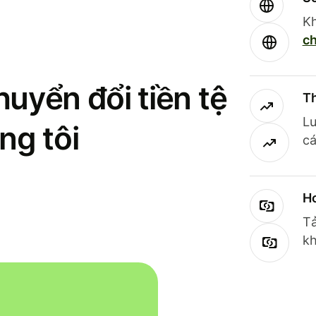
Kh
ch
uyển đổi tiền tệ
Th
Lư
ng tôi
cá
Ho
Tả
kh