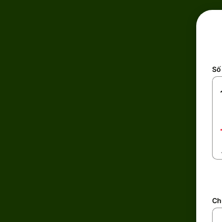
Số 
Ch