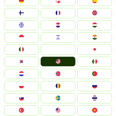
Deutschland
Denmark
España
Suomi
France
United Kingdom
Greece
Hrvatska
Magyarország
Indonesia
Israel
India
Italia
JA
Japan
Malay
South Korea
Mexico
Nederland
Norge
Portugal
Polska
România
Россия
Slovensko
Ruoŧŧa
ไทย
Türkiye
United States
Vietnam