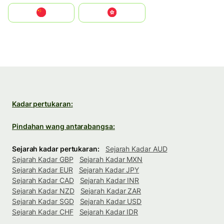
中国
中國香港特別行政區
Kadar pertukaran:
Pindahan wang antarabangsa:
Sejarah kadar pertukaran:
Sejarah Kadar AUD
Sejarah Kadar GBP
Sejarah Kadar MXN
Sejarah Kadar EUR
Sejarah Kadar JPY
Sejarah Kadar CAD
Sejarah Kadar INR
Sejarah Kadar NZD
Sejarah Kadar ZAR
Sejarah Kadar SGD
Sejarah Kadar USD
Sejarah Kadar CHF
Sejarah Kadar IDR