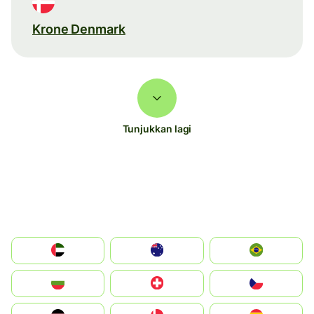
Krone Denmark
Tunjukkan lagi
الإمارات العربية المتحدة
Australia
Brazil
България
Switzerland
Czechia