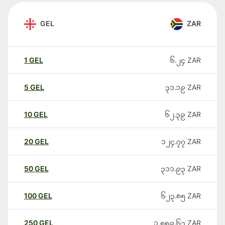
GEL
ZAR
1
GEL
၆.၂၄
ZAR
5
GEL
၃၁.၁၉
ZAR
10
GEL
၆၂.၃၉
ZAR
20
GEL
၁၂၄.၇၇
ZAR
50
GEL
၃၁၁.၉၃
ZAR
100
GEL
၆၂၃.၈၅
ZAR
250
GEL
၁,၅၅၉.၆၃
ZAR