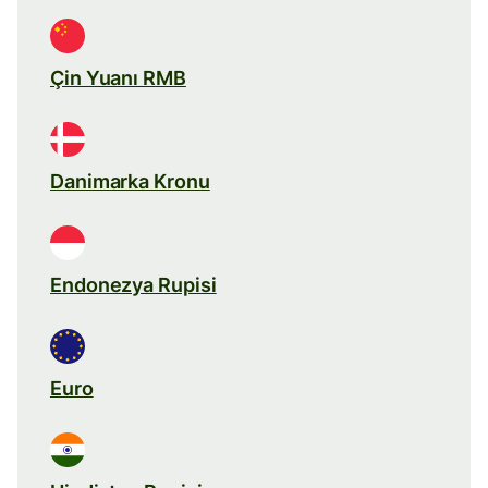
Çin Yuanı RMB
Danimarka Kronu
Endonezya Rupisi
Euro