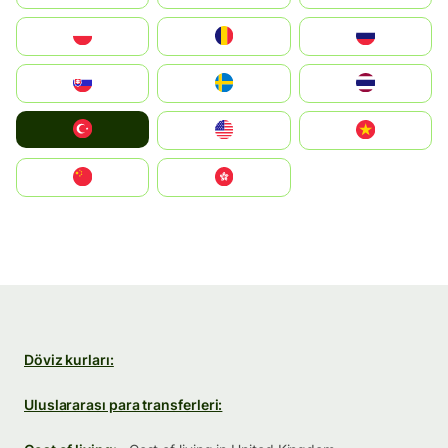
Polska
România
Россия
Slovensko
Ruoŧŧa
ไทย
Türkiye
United States
Vietnam
中国
中國香港特別行政區
Döviz kurları:
Uluslararası para transferleri: