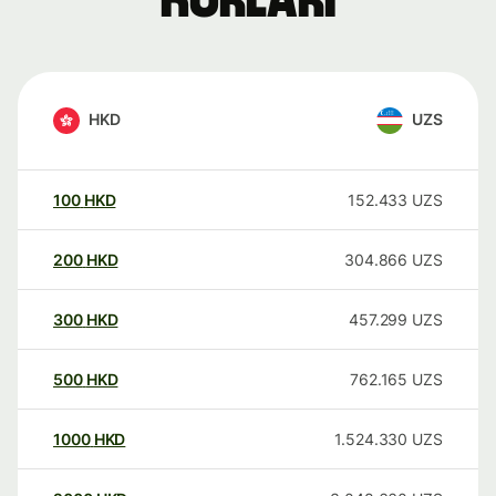
kurları
HKD
UZS
100
HKD
152.433
UZS
200
HKD
304.866
UZS
300
HKD
457.299
UZS
500
HKD
762.165
UZS
1000
HKD
1.524.330
UZS