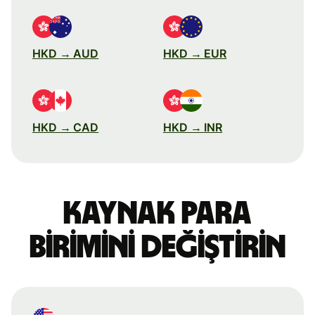
HKD → AUD
HKD → EUR
HKD → CAD
HKD → INR
Kaynak para
birimini değiştirin