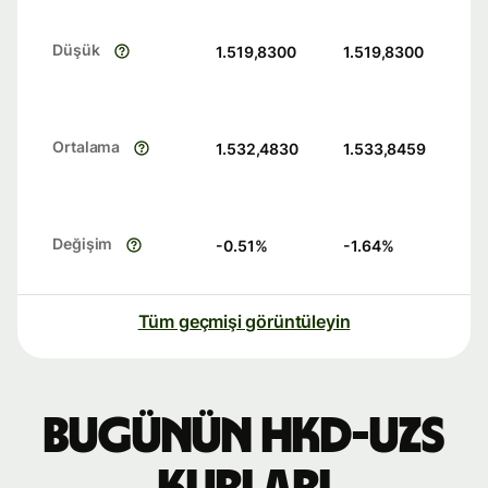
Düşük
1.519,8300
1.519,8300
Ortalama
1.532,4830
1.533,8459
Değişim
-0.51
%
-1.64
%
Tüm geçmişi görüntüleyin
Bugünün HKD-UZS