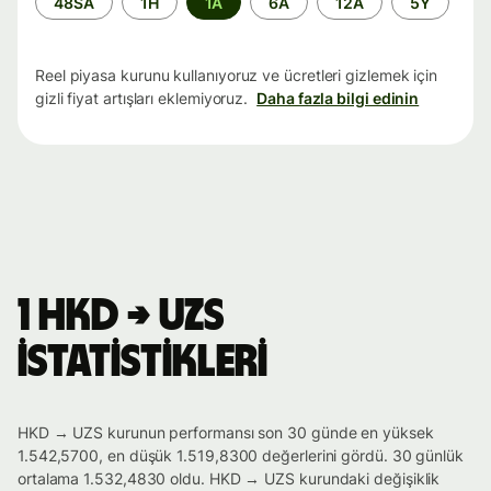
48SA
1H
1A
6A
12A
5Y
aralığı
Reel piyasa kurunu kullanıyoruz ve ücretleri gizlemek için
gizli fiyat artışları eklemiyoruz.
Daha fazla bilgi edinin
1 HKD → UZS
istatistikleri
HKD → UZS kurunun performansı son 30 günde en yüksek
1.542,5700, en düşük 1.519,8300 değerlerini gördü. 30 günlük
ortalama 1.532,4830 oldu. HKD → UZS kurundaki değişiklik