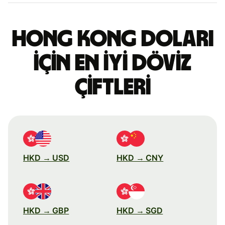
Hong Kong doları
için en iyi döviz
çiftleri
HKD → USD
HKD → CNY
HKD → GBP
HKD → SGD