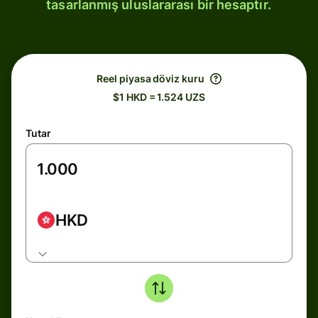
tasarlanmış uluslararası bir hesaptır.
Reel piyasa döviz kuru
$1 HKD = 1.524 UZS
Tutar
HKD