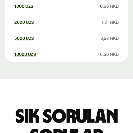
1000
UZS
0,66
HKD
2000
UZS
1,31
HKD
5000
UZS
3,28
HKD
10000
UZS
6,56
HKD
Sık sorulan