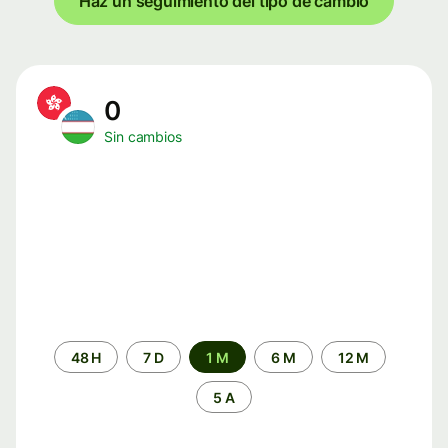
Haz un seguimiento del tipo de cambio
0
Sin cambios
Periodo
48 H
7 D
1 M
6 M
12 M
de
tiempo
5 A