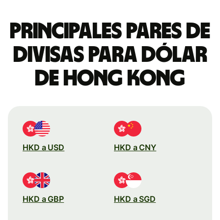
Principales pares de
divisas para dólar
de Hong Kong
HKD a USD
HKD a CNY
HKD a GBP
HKD a SGD