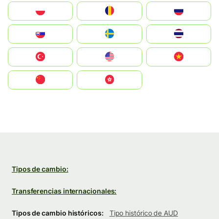
Polska
România
Россия
Slovensko
Ruoŧŧa
ไทย
Türkiye
United States
Vietnam
中国
中國香港特別行政區
Tipos de cambio:
Transferencias internacionales:
Tipos de cambio históricos:
Tipo histórico de AUD