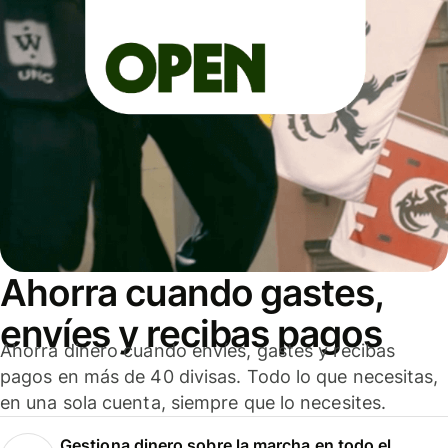
Ahorra cuando gastes,
envíes y recibas pagos
Ahorra dinero cuando envíes, gastes y recibas
pagos en más de 40 divisas. Todo lo que necesitas,
en una sola cuenta, siempre que lo necesites.
Gestiona dinero sobre la marcha en todo el