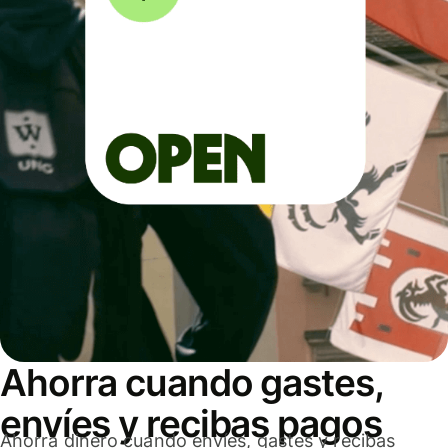
Ahorra cuando gastes,
envíes y recibas pagos
Ahorra dinero cuando envíes, gastes y recibas