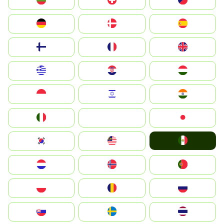
България
Switzerland
Czechia
Deutschland
Denmark
España
Suomi
France
United Kingdom
Greece
Hrvatska
Magyarország
Indonesia
Israel
India
Italia
JA
Japan
Mexico
South Korea
Malay
Nederland
Norge
Portugal
Polska
România
Россия
Slovensko
Ruoŧŧa
ไทย