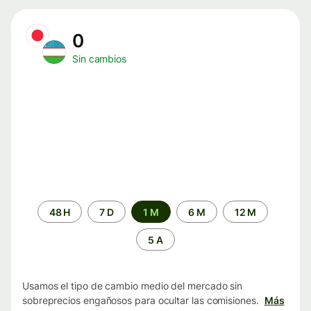
0
Sin cambios
Periodo
48 H
7 D
1 M
6 M
12 M
de
tiempo
5 A
Usamos el tipo de cambio medio del mercado sin
sobreprecios engañosos para ocultar las comisiones.
Más