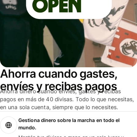
Ahorra cuando gastes,
envíes y recibas pagos
Ahorra dinero cuando envíes, gastes y recibas
pagos en más de 40 divisas. Todo lo que necesitas,
en una sola cuenta, siempre que lo necesites.
Gestiona dinero sobre la marcha en todo el
mundo.