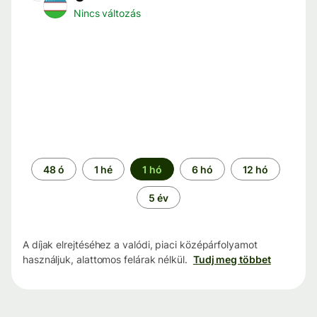
Nincs változás
Időszak
48 ó
1 hé
1 hó
6 hó
12 hó
5 év
A díjak elrejtéséhez a valódi, piaci középárfolyamot
használjuk, alattomos felárak nélkül.
Tudj meg többet