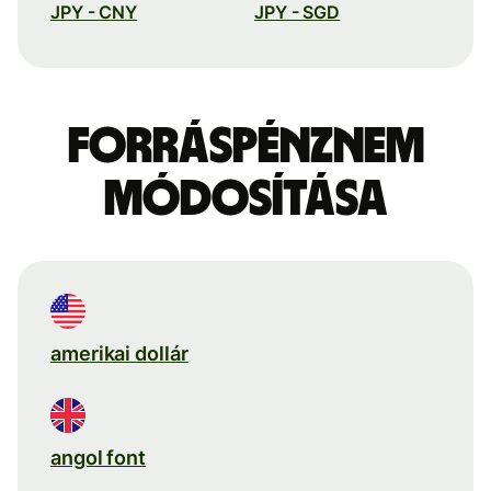
JPY - CNY
JPY - SGD
Forráspénznem
módosítása
amerikai dollár
angol font