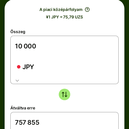
A piaci középárfolyam
¥1 JPY = 75,79 UZS
Összeg
JPY
Átváltva erre