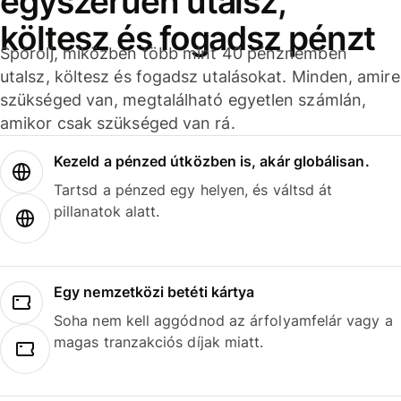
egyszerűen utalsz,
költesz és fogadsz pénzt
Spórolj, miközben több mint 40 pénznemben
utalsz, költesz és fogadsz utalásokat. Minden, amire
szükséged van, megtalálható egyetlen számlán,
amikor csak szükséged van rá.
Kezeld a pénzed útközben is, akár globálisan.
Tartsd a pénzed egy helyen, és váltsd át
pillanatok alatt.
Egy nemzetközi betéti kártya
Soha nem kell aggódnod az árfolyamfelár vagy a
magas tranzakciós díjak miatt.