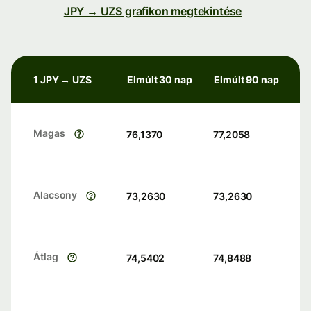
JPY → UZS grafikon megtekintése
1 JPY → UZS
Elmúlt 30 nap
Elmúlt 90 nap
Magas
76,1370
77,2058
Alacsony
73,2630
73,2630
Átlag
74,5402
74,8488