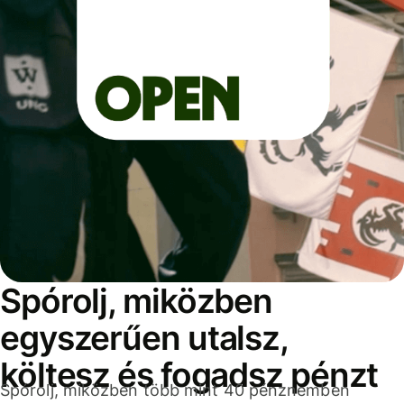
Spórolj, miközben
egyszerűen utalsz,
költesz és fogadsz pénzt
Spórolj, miközben több mint 40 pénznemben