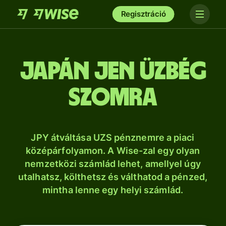
Regisztráció
japán jen üzbég
szomra
JPY átváltása UZS pénznemre a piaci
középárfolyamon. A Wise-zal egy olyan
nemzetközi számlád lehet, amellyel úgy
utalhatsz, költhetsz és válthatod a pénzed,
mintha lenne egy helyi számlád.