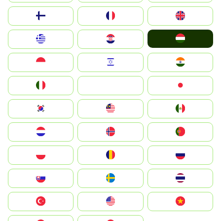
Suomi
France
United Kingdom
Magyarország
Greece
Hrvatska
Indonesia
Israel
India
Italia
JA
Japan
South Korea
Malay
Mexico
Nederland
Norge
Portugal
Polska
România
Россия
Slovensko
Ruoŧŧa
ไทย
Türkiye
United States
Vietnam