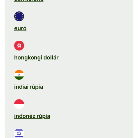
euró
hongkongi dollár
indiai rúpia
indonéz rúpia