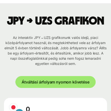
JPY → UZS grafikon
Az interaktív JPY→UZS grafikonunk valós idejű, piaci
középárfolyamot használ, és megtekintheted vele az árfolyam
elmúlt 5 évben történő változását. Jobb árfolyamra vársz? Állíts
be egy árfolyam-értesítőt, és értesítünk, amikor jobb lesz. A
napi összefoglalóinkkal pedig soha nem fogsz lemaradni
egyetlen változásról sem.
Átváltási árfolyam nyomon követése
0