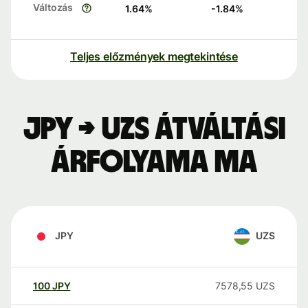
Változás
1.64
%
-1.84
%
Teljes előzmények megtekintése
JPY → UZS átváltási
árfolyama ma
JPY
UZS
100
JPY
7578,55
UZS