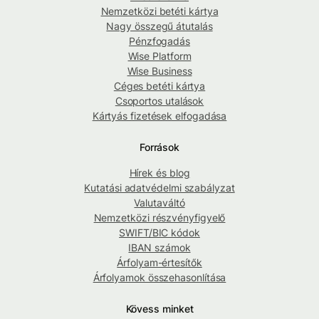
Nemzetközi betéti kártya
Nagy összegű átutalás
Pénzfogadás
Wise Platform
Wise Business
Céges betéti kártya
Csoportos utalások
Kártyás fizetések elfogadása
Források
Hírek és blog
Kutatási adatvédelmi szabályzat
Valutaváltó
Nemzetközi részvényfigyelő
SWIFT/BIC kódok
IBAN számok
Árfolyam-értesítők
Árfolyamok összehasonlítása
Kövess minket