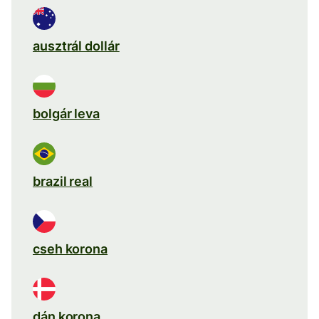
ausztrál dollár
bolgár leva
brazil real
cseh korona
dán korona