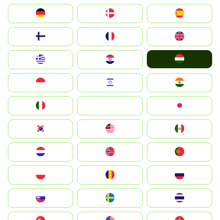
Deutschland
Denmark
España
Suomi
France
United Kingdom
Magyarország
Greece
Hrvatska
Indonesia
Israel
India
Italia
JA
Japan
South Korea
Malay
Mexico
Nederland
Norge
Portugal
Polska
România
Россия
Slovensko
Ruoŧŧa
ไทย