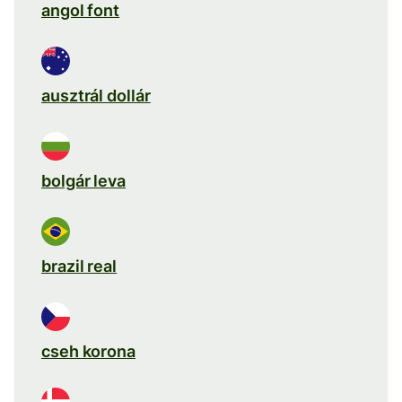
angol font
ausztrál dollár
bolgár leva
brazil real
cseh korona