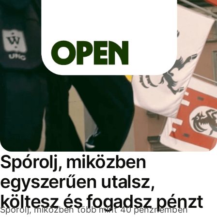
Spórolj, miközben
egyszerűen utalsz,
költesz és fogadsz pénzt
Spórolj, miközben több mint 40 pénznemben