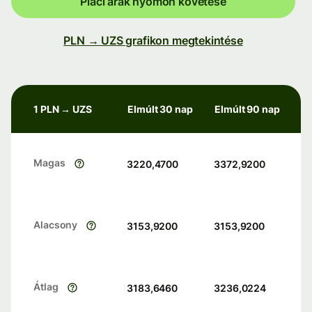
Piaci árak nyomon követése
PLN → UZS grafikon megtekintése
1 PLN → UZS
Elmúlt 30 nap
Elmúlt 90 nap
Magas
3220,4700
3372,9200
Alacsony
3153,9200
3153,9200
Átlag
3183,6460
3236,0224