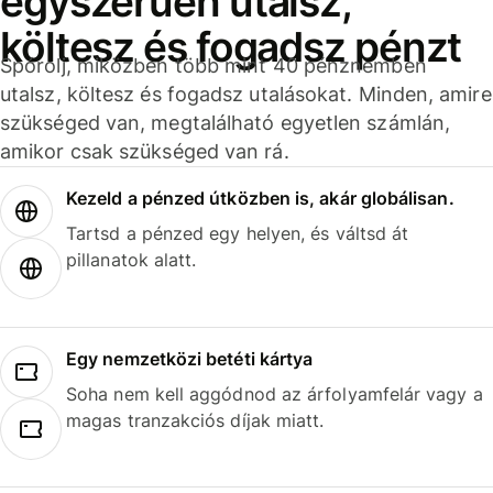
egyszerűen utalsz,
költesz és fogadsz pénzt
Spórolj, miközben több mint 40 pénznemben
utalsz, költesz és fogadsz utalásokat. Minden, amire
szükséged van, megtalálható egyetlen számlán,
amikor csak szükséged van rá.
Kezeld a pénzed útközben is, akár globálisan.
Tartsd a pénzed egy helyen, és váltsd át
pillanatok alatt.
Egy nemzetközi betéti kártya
Soha nem kell aggódnod az árfolyamfelár vagy a
magas tranzakciós díjak miatt.