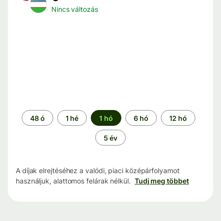
Nincs változás
Időszak
48 ó
1 hé
1 hó
6 hó
12 hó
5 év
A díjak elrejtéséhez a valódi, piaci középárfolyamot
használjuk, alattomos felárak nélkül.
Tudj meg többet