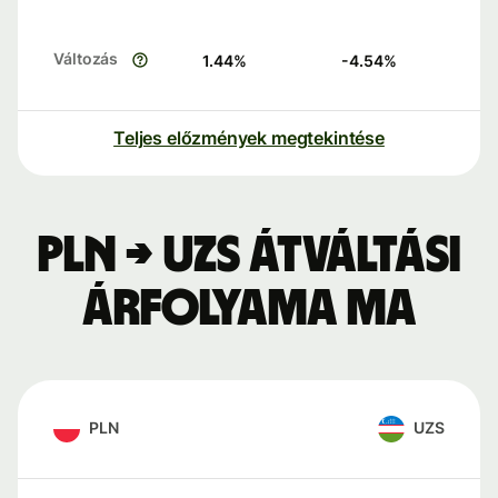
Változás
1.44
%
-4.54
%
Teljes előzmények megtekintése
PLN → UZS átváltási
árfolyama ma
PLN
UZS