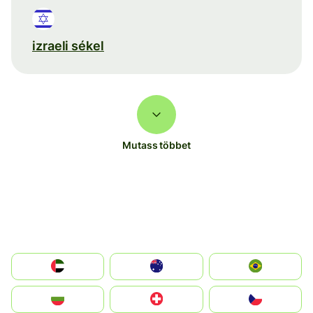
izraeli sékel
Mutass többet
الإمارات العربية المتحدة
Australia
Brazil
България
Switzerland
Czechia