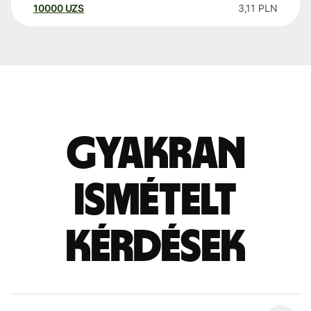
10000
UZS
3,11
PLN
Gyakran
ismételt
kérdések