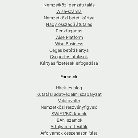
Nemzetközi pénzátutalás
Wise-számla
Nemzetközi betéti kártya
Nagy összegű átutalás
Pénzfogadás
Wise Platform
Wise Business
Céges betéti kártya
Csoportos utalások
Kártyás fizetések elfogadása
Források
Hírek és blog
Kutatási adatvédelmi szabályzat
Valutaváltó
Nemzetközi részvényfigyelő
SWIFT/BIC kódok
IBAN számok
Árfolyam-értesítők
Árfolyamok összehasonlítása