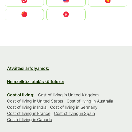
Türkiye
United States
Vietnam
中国
中國香港特別行政區
Átváltási árfolyamok:
Nemzetközi utalás külföldre:
Cost of living:
Cost of living in United Kingdom
Cost of living in United States
Cost of living in Australia
Cost of living in India
Cost of living in Germany
Cost of living in France
Cost of living in Spain
Cost of living in Canada