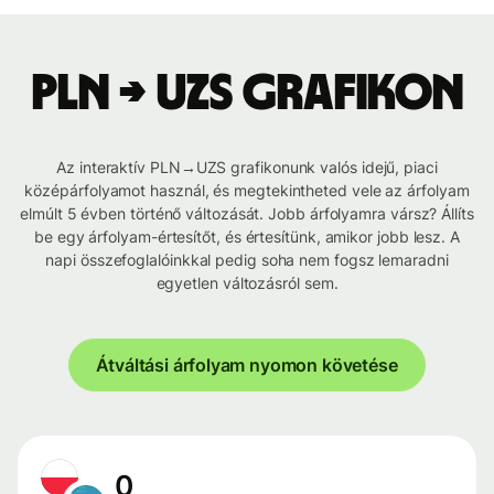
PLN → UZS grafikon
Az interaktív PLN→UZS grafikonunk valós idejű, piaci
középárfolyamot használ, és megtekintheted vele az árfolyam
elmúlt 5 évben történő változását. Jobb árfolyamra vársz? Állíts
be egy árfolyam-értesítőt, és értesítünk, amikor jobb lesz. A
napi összefoglalóinkkal pedig soha nem fogsz lemaradni
egyetlen változásról sem.
Átváltási árfolyam nyomon követése
0