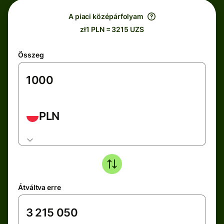
A piaci középárfolyam
zł1 PLN = 3215 UZS
Összeg
PLN
Átváltva erre