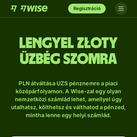
Regisztráció
lengyel złoty
üzbég szomra
PLN átváltása UZS pénznemre a piaci
középárfolyamon. A Wise-zal egy olyan
nemzetközi számlád lehet, amellyel úgy
utalhatsz, költhetsz és válthatod a pénzed,
mintha lenne egy helyi számlád.