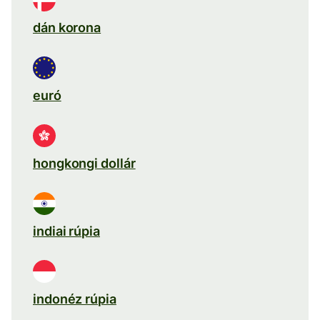
dán korona
euró
hongkongi dollár
indiai rúpia
indonéz rúpia