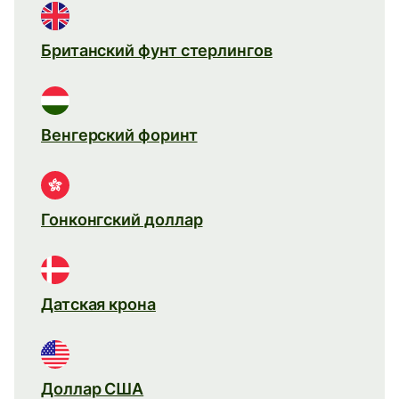
Британский фунт стерлингов
Венгерский форинт
Гонконгский доллар
Датская крона
Доллар США