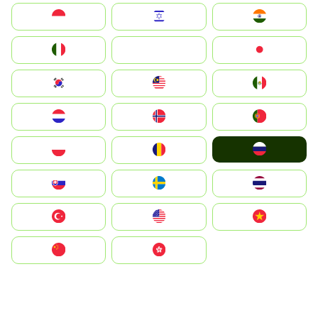
Indonesia
Israel
India
Italia
JA
Japan
South Korea
Malay
Mexico
Nederland
Norge
Portugal
Россия
Polska
România
Slovensko
Ruoŧŧa
ไทย
Türkiye
United States
Vietnam
中国
中國香港特別行政區