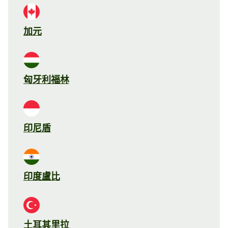
加元
匈牙利福林
印尼盾
印度盧比
土耳其里拉