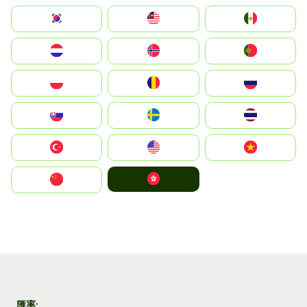
South Korea
Malay
Mexico
Nederland
Norge
Portugal
Polska
România
Россия
Slovensko
Ruoŧŧa
ไทย
Türkiye
United States
Vietnam
中國香港特別行政區
中国
匯率: