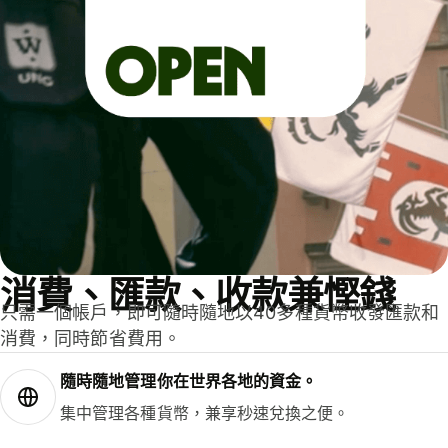
消費、匯款、收款兼慳錢
只需一個帳戶，即可隨時隨地以40多種貨幣收發匯款和
消費，同時節省費用。
隨時隨地管理你在世界各地的資金。
集中管理各種貨幣，兼享秒速兌換之便。