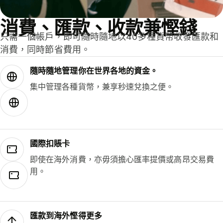
消費、匯款、收款兼慳錢
只需一個帳戶，即可隨時隨地以40多種貨幣收發匯款和
消費，同時節省費用。
隨時隨地管理你在世界各地的資金。
集中管理各種貨幣，兼享秒速兌換之便。
國際扣賬卡
即使在海外消費，亦毋須擔心匯率提價或高昂交易費
用。
匯款到海外慳得更多