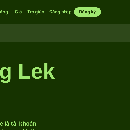
năng
Giá
Trợ giúp
Đăng nhập
Đăng ký
g Lek
 là tài khoản