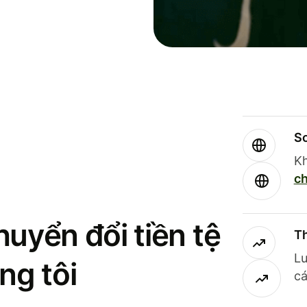
So
Kh
ch
uyển đổi tiền tệ
Th
Lư
ng tôi
cá