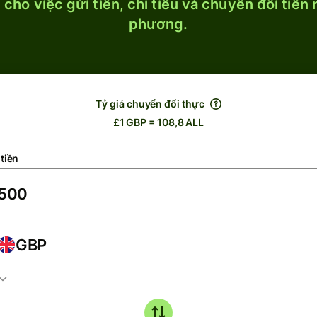
cho việc gửi tiền, chi tiêu và chuyển đổi tiền
phương.
Tỷ giá chuyển đổi thực
£1 GBP = 108,8 ALL
tiền
GBP