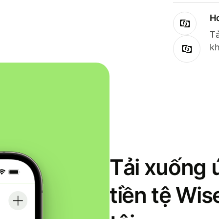
Ho
Tả
kh
Tải xuống 
tiền tệ Wi