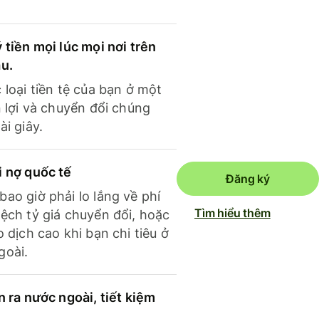
 tiền mọi lúc mọi nơi trên
ầu.
 loại tiền tệ của bạn ở một
n lợi và chuyển đổi chúng
ài giây.
i nợ quốc tế
Đăng ký
ao giờ phải lo lắng về phí
Tìm hiểu thêm
ệch tỷ giá chuyển đổi, hoặc
o dịch cao khi bạn chi tiêu ở
goài.
n ra nước ngoài, tiết kiệm