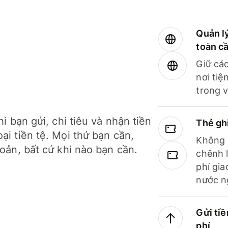
Quản lý
toàn c
Giữ các
nơi tiệ
trong v
hi bạn gửi, chi tiêu và nhận tiền
Thẻ gh
ại tiền tệ. Mọi thứ bạn cần,
Không b
hoản, bất cứ khi nào bạn cần.
chênh l
phí gia
nước n
Gửi tiề
phí