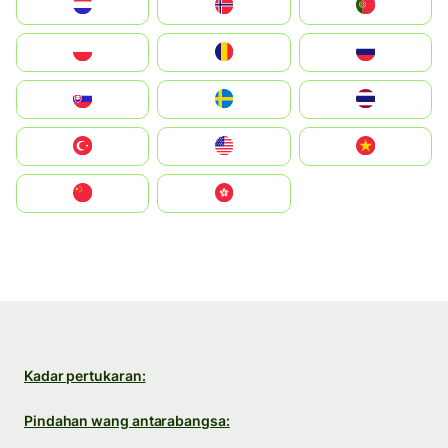
Nederland
Norge
Portugal
Polska
România
Россия
Slovensko
Ruoŧŧa
ไทย
Türkiye
United States
Vietnam
中国
中國香港特別行政區
Kadar pertukaran:
Pindahan wang antarabangsa: