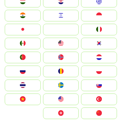
Greece
Hrvatska
Magyarország
Indonesia
Israel
India
Italia
JA
Japan
South Korea
Malay
Mexico
Nederland
Norge
Portugal
Polska
România
Россия
Slovensko
Ruoŧŧa
ไทย
Türkiye
United States
Vietnam
中国
中國香港特別行政區