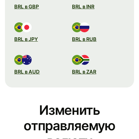
BRL в GBP
BRL в INR
BRL в JPY
BRL в RUB
BRL в AUD
BRL в ZAR
Изменить
отправляемую