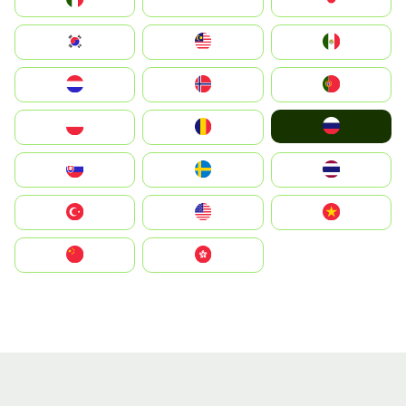
South Korea
Malay
Mexico
Nederland
Norge
Portugal
Россия
Polska
România
Slovensko
Ruoŧŧa
ไทย
Türkiye
United States
Vietnam
中国
中國香港特別行政區