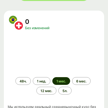
0
Без изменений
Период
48ч.
1 нед.
1 мес.
6 мес.
времени
12 мес.
5л.
Мы используем реальный среднерыночный курс без