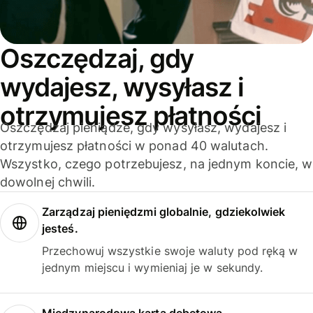
Oszczędzaj, gdy
wydajesz, wysyłasz i
otrzymujesz płatności
Oszczędzaj pieniądze, gdy wysyłasz, wydajesz i
otrzymujesz płatności w ponad 40 walutach.
Wszystko, czego potrzebujesz, na jednym koncie, w
dowolnej chwili.
Zarządzaj pieniędzmi globalnie, gdziekolwiek
jesteś.
Przechowuj wszystkie swoje waluty pod ręką w
jednym miejscu i wymieniaj je w sekundy.