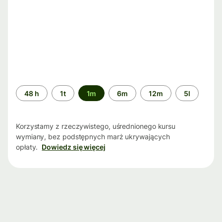
Przedział
48 h
1t
1m
6m
12m
5l
czasu
Korzystamy z rzeczywistego, uśrednionego kursu
wymiany, bez podstępnych marż ukrywających
opłaty.
Dowiedz się więcej