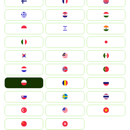
Suomi
France
United Kingdom
Greece
Hrvatska
Magyarország
Indonesia
Israel
India
Italia
JA
Japan
South Korea
Malay
Mexico
Nederland
Norge
Portugal
Polska
România
Россия
Slovensko
Ruoŧŧa
ไทย
Türkiye
United States
Vietnam
中国
中國香港特別行政區