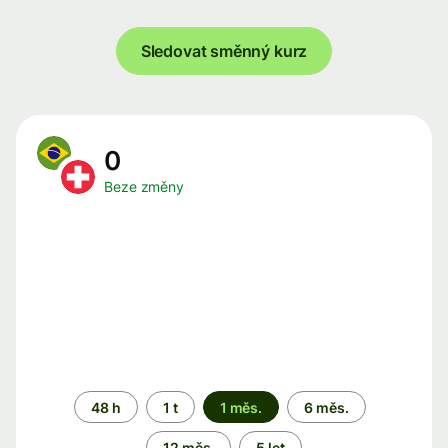
Sledovat směnný kurz
0
Beze změny
Časové
48 h
1 t
1 měs.
6 měs.
období
12 měs.
5 let