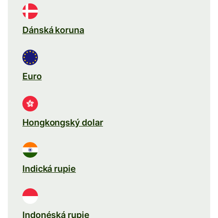
Dánská koruna
Euro
Hongkongský dolar
Indická rupie
Indonéská rupie