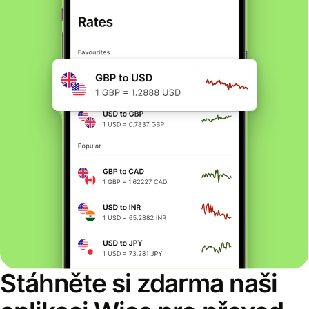
Stáhněte si zdarma naši