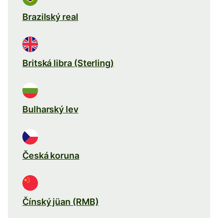
Brazilský real
Britská libra (Sterling)
Bulharský lev
Česká koruna
Čínský jüan (RMB)