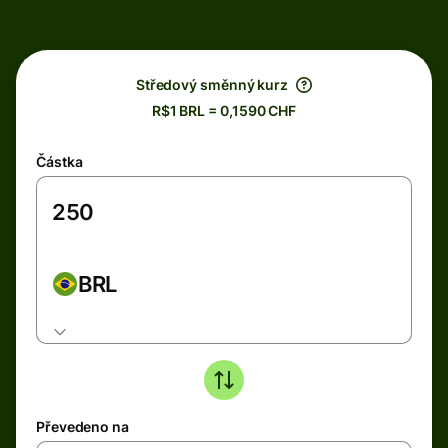
Středový směnný kurz
R$1 BRL = 0,1590 CHF
Částka
BRL
Převedeno na