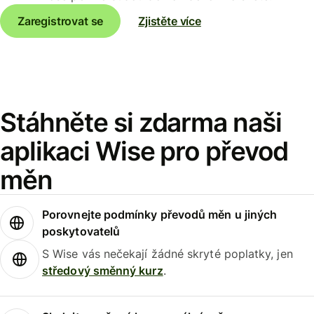
Zaregistrovat se
Zjistěte více
Stáhněte si zdarma naši
aplikaci Wise pro převod
měn
Porovnejte podmínky převodů měn u jiných
poskytovatelů
S Wise vás nečekají žádné skryté poplatky, jen
středový směnný kurz
.