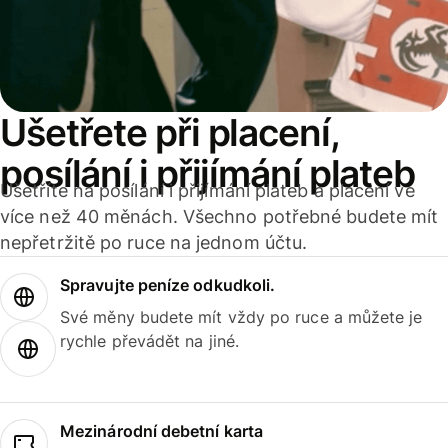
Ušetřete při placení,
posílání i přijímání plateb
Ušetříte na posílání i přijímání plateb a placení ve
více než 40 měnách. Všechno potřebné budete mít
nepřetržitě po ruce na jednom účtu.
Spravujte peníze odkudkoli.
Své měny budete mít vždy po ruce a můžete je
rychle převádět na jiné.
Mezinárodní debetní karta