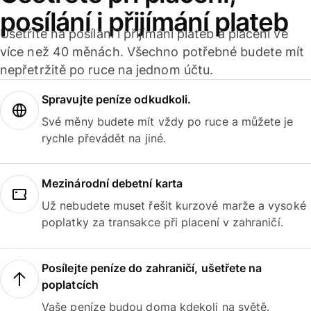
posílání i přijímání plateb
Ušetříte na posílání i přijímání plateb a placení ve
více než 40 měnách. Všechno potřebné budete mít
nepřetržitě po ruce na jednom účtu.
Spravujte peníze odkudkoli.
Své měny budete mít vždy po ruce a můžete je
rychle převádět na jiné.
Mezinárodní debetní karta
Už nebudete muset řešit kurzové marže a vysoké
poplatky za transakce při placení v zahraničí.
Posílejte peníze do zahraničí, ušetřete na
poplatcích
Vaše peníze budou doma kdekoli na světě.