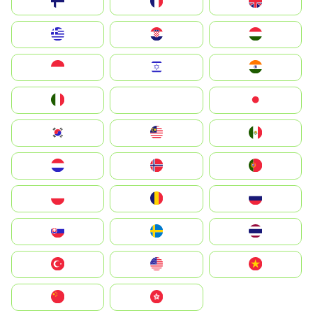
Suomi
France
United Kingdom
Greece
Hrvatska
Magyarország
Indonesia
Israel
India
Italia
JA
Japan
South Korea
Malay
Mexico
Nederland
Norge
Portugal
Polska
România
Россия
Slovensko
Ruoŧŧa
ไทย
Türkiye
United States
Vietnam
中国
中國香港特別行政區