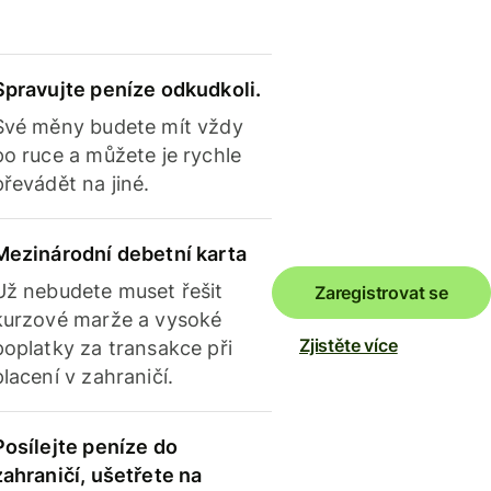
Spravujte peníze odkudkoli.
Své měny budete mít vždy
po ruce a můžete je rychle
převádět na jiné.
Mezinárodní debetní karta
Už nebudete muset řešit
Zaregistrovat se
kurzové marže a vysoké
Zjistěte více
poplatky za transakce při
placení v zahraničí.
Posílejte peníze do
zahraničí, ušetřete na