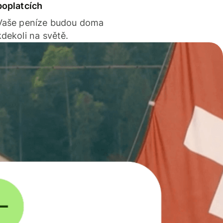
poplatcích
Vaše peníze budou doma
kdekoli na světě.