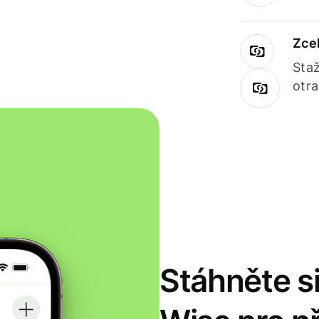
Zce
Staž
otr
Stáhněte si