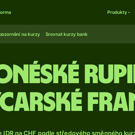
forma
Produkty
pozornění na kurzy
Srovnat kurzy bank
onéské rupi
ýcarské fra
e IDR na CHF podle středového směnného kurz