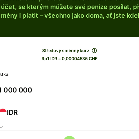
účet, se kterým můžete své peníze posílat, p
é měny i platit – všechno jako doma, ať jste kdek
Středový směnný kurz
Rp1 IDR = 0,00004535 CHF
stka
IDR