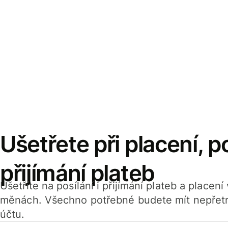
Ušetřete při placení, po
přijímání plateb
Ušetříte na posílání i přijímání plateb a placen
měnách. Všechno potřebné budete mít nepřetr
účtu.