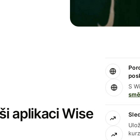
Por
pos
S Wi
smě
i aplikaci Wise
Sle
Ulož
kurz