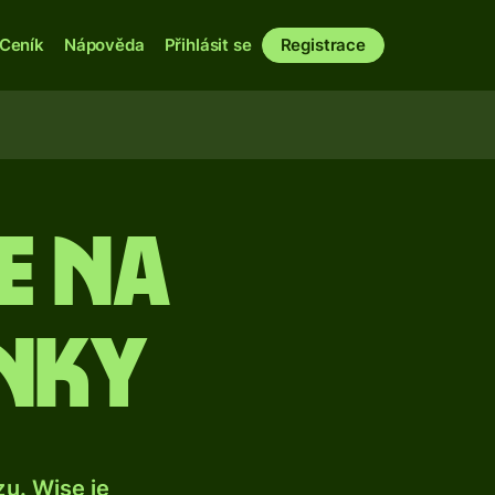
Ceník
Nápověda
Přihlásit se
Registrace
e na
nky
u. Wise je