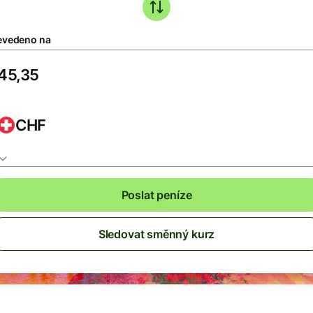
evedeno na
CHF
Poslat peníze
Sledovat směnný kurz