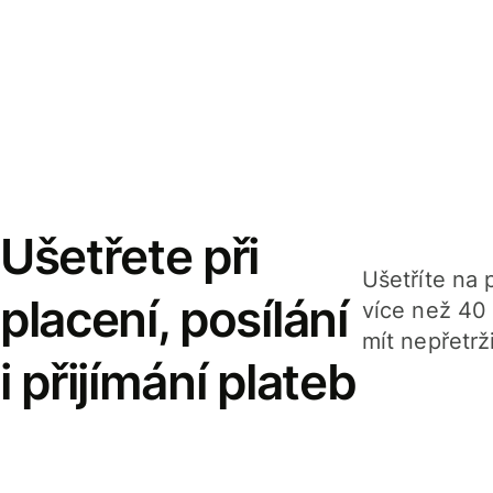
Ušetřete při
Ušetříte na p
placení, posílání
více než 40
mít nepřetrž
i přijímání plateb