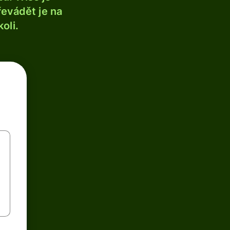
řevádět je na
oli.