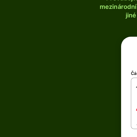
mezinárodní 
jin
Čá