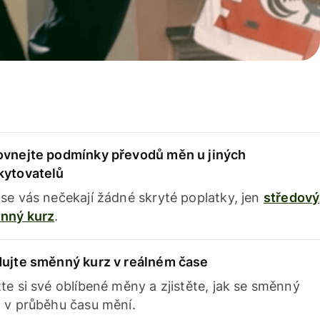
ovnejte podmínky převodů měn u jiných
kytovatelů
se vás nečekají žádné skryté poplatky, jen
středový
nný kurz
.
dujte směnný kurz v reálném čase
te si své oblíbené měny a zjistěte, jak se směnný
 v průběhu času mění.