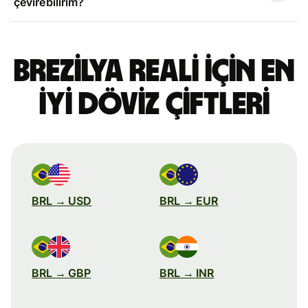
çevirebilirim?
Brezilya reali için en
iyi döviz çiftleri
BRL → USD
BRL → EUR
BRL → GBP
BRL → INR