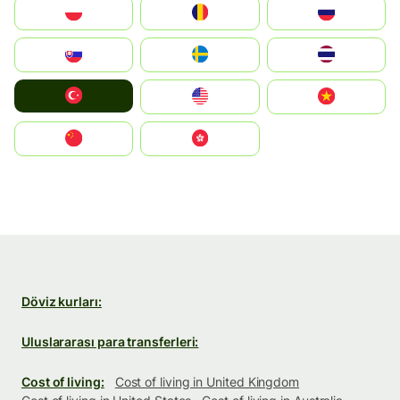
Polska
România
Россия
Slovensko
Ruoŧŧa
ไทย
Türkiye
United States
Vietnam
中国
中國香港特別行政區
Döviz kurları:
Uluslararası para transferleri:
Cost of living:
Cost of living in United Kingdom