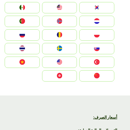
South Korea
Malay
Mexico
Nederland
Norge
Portugal
Polska
România
Россия
Slovensko
Ruoŧŧa
ไทย
Türkiye
United States
Vietnam
中国
中國香港特別行政區
أسعار الصرف: