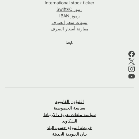
International stock ticker
رموز Swift/IC
رموز IBAN
تنبيهات سعر الصرف
مقارنة أسعار الصرف
تابعنا
الشؤون القانونية
سياسة الخصوصية
سياسة ملفات تعريف الارتباط
الشكاوى
خريطة الموقع حسب البلد
بيان العبودية الحديثة