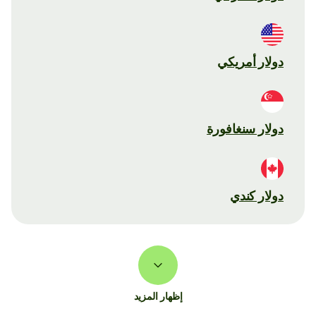
دولار أمريكي
دولار سنغافورة
دولار كندي
إظهار المزيد