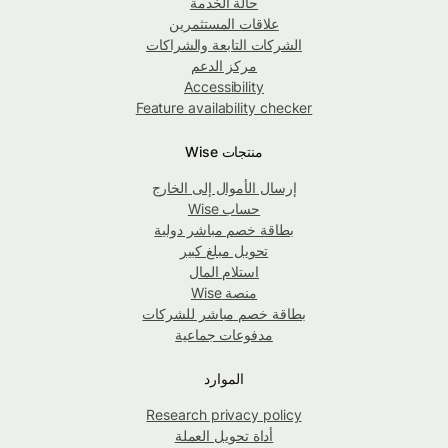
حالة الخدمة
علاقات المستثمرين
الشركات التابعة والشراكات
مركز الدعم
Accessibility
Feature availability checker
منتجات Wise
إرسال الأموال إلى الخارج
حساب Wise
بطاقة خصم مباشر دولية
تحويل مبلغ كبير
استلام المال
منصة Wise
بطاقة خصم مباشر للشركات
مدفوعات جماعية
الموارد
Research privacy policy
أداة تحويل العملة