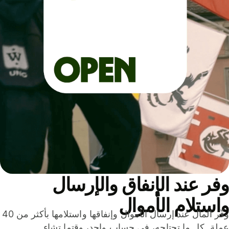
ر عند الإنفاق والإرسال
ستلام الأموال
وفّر المال عند إرسال الأموال وإنفاقها واستلامها بأكثر من 40
لة. كل ما تحتاجه، في حساب واحد، وقتما تشاء.