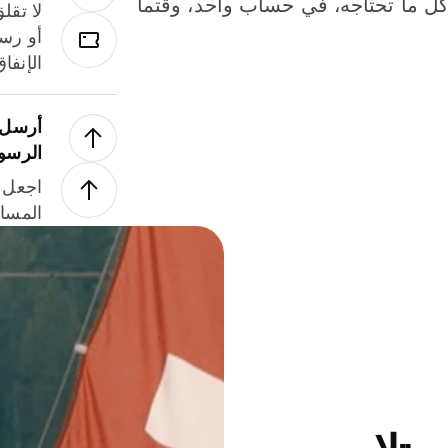
لة. كل ما تحتاجه، في حساب واحد، وقتما
لا تقل
أو رسو
الإنفا
أرسل ا
الرسو
اجعل ل
المسا