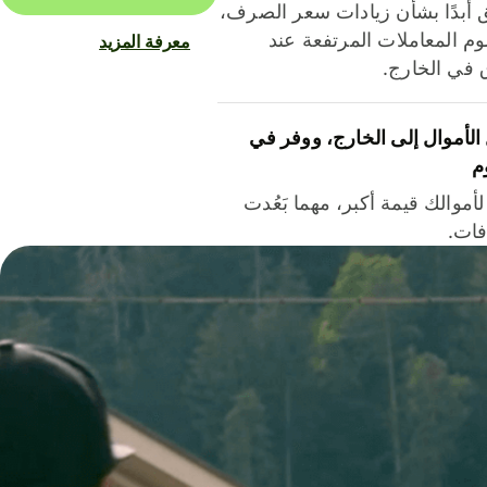
ق أبدًا بشأن زيادات سعر الصرف،
م المعاملات المرتفعة عند
معرفة المزيد
ق في الخارج.
لأموال إلى الخارج، ووفر في
م
أموالك قيمة أكبر، مهما بَعُدت
فات.