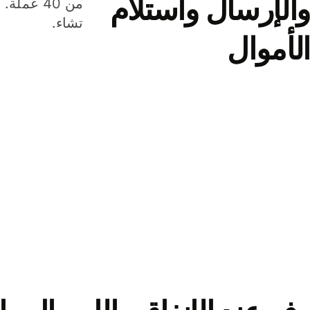
والإرسال واستلام
من 40 عم
تشاء.
الأموال