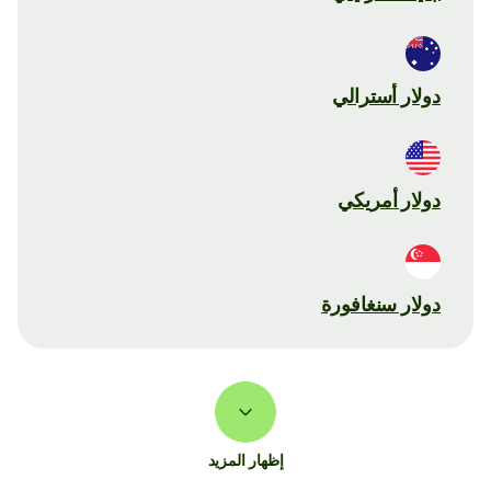
دولار أسترالي
دولار أمريكي
دولار سنغافورة
إظهار المزيد