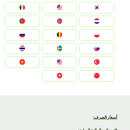
South Korea
Malay
Mexico
Nederland
Norge
Portugal
Polska
România
Россия
Slovensko
Ruoŧŧa
ไทย
Türkiye
United States
Vietnam
中国
中國香港特別行政區
أسعار الصرف: