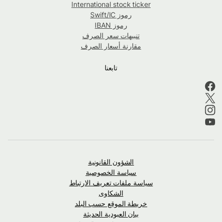
International stock ticker
رموز Swift/IC
رموز IBAN
تنبيهات سعر الصرف
مقارنة أسعار الصرف
تابعنا
الشؤون القانونية
سياسة الخصوصية
سياسة ملفات تعريف الارتباط
الشكاوى
خريطة الموقع حسب البلد
بيان العبودية الحديثة