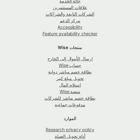
حالة الخدمة
علاقات المستثمرين
الشركات التابعة والشراكات
مركز الدعم
Accessibility
Feature availability checker
منتجات Wise
إرسال الأموال إلى الخارج
حساب Wise
بطاقة خصم مباشر دولية
تحويل مبلغ كبير
استلام المال
منصة Wise
بطاقة خصم مباشر للشركات
مدفوعات جماعية
الموارد
Research privacy policy
أداة تحويل العملة