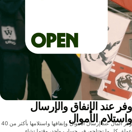
ر عند الإنفاق والإرسال
ستلام الأموال
وفّر المال عند إرسال الأموال وإنفاقها واستلامها بأكثر من 40
لة. كل ما تحتاجه، في حساب واحد، وقتما تشاء.