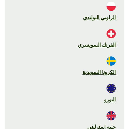
الزلوتي البولندي
الفرنك السويسري
الكرونا السويدية
اليورو
جنيه استرليني