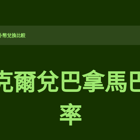
外幣兌換比較
克爾兌巴拿馬
率