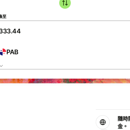
換至
PAB
隨時
金。