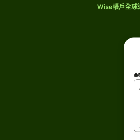
Wise帳戶全
金