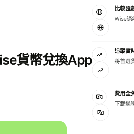
比較匯
Wis
追蹤實
se貨幣兌換App
將首選
費用全
下載過