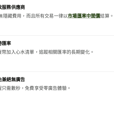
款服務供應商
e絕無隱藏費用，而且所有交易一律以
市場匯率中間價
結算。
時匯率
貨幣加入心水清單，追蹤相關匯率的長期變化。
免兼絕無廣告
程只需數秒，免費享受零廣告體驗。