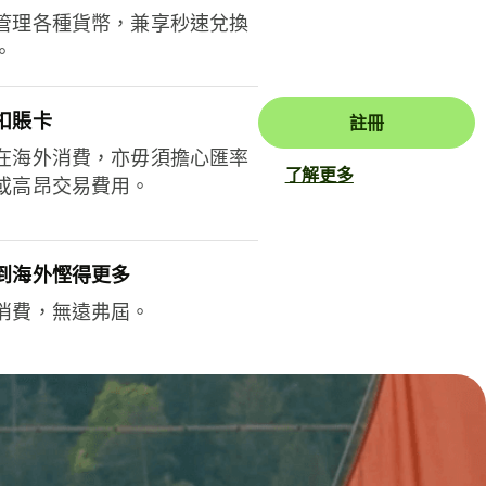
管理各種貨幣，兼享秒速兌換
。
扣賬卡
註冊
在海外消費，亦毋須擔心匯率
了解更多
或高昂交易費用。
到海外慳得更多
消費，無遠弗屆。