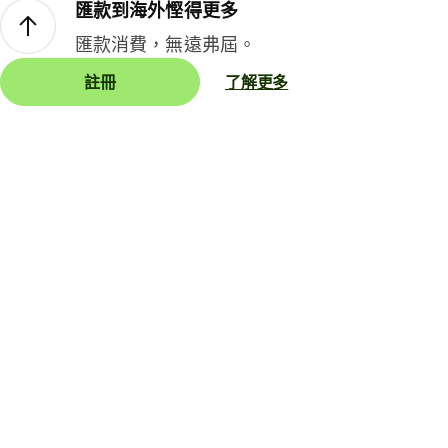
匯款到海外慳得更多
匯款消費，無遠弗屆。
註冊
了解更多