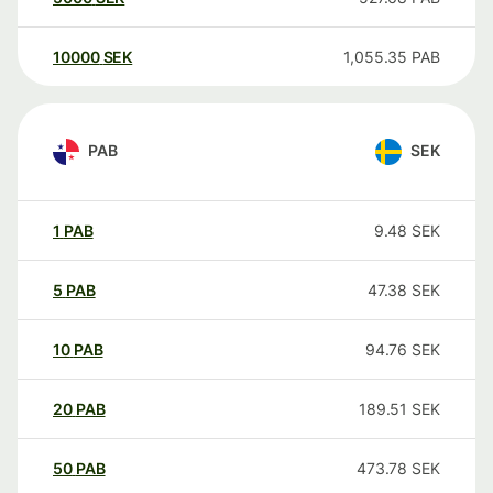
10000
SEK
1,055.35
PAB
PAB
SEK
1
PAB
9.48
SEK
5
PAB
47.38
SEK
10
PAB
94.76
SEK
20
PAB
189.51
SEK
50
PAB
473.78
SEK