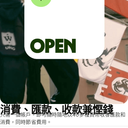
消費、匯款、收款兼慳錢
只需一個帳戶，即可隨時隨地以40多種貨幣收發匯款和
消費，同時節省費用。