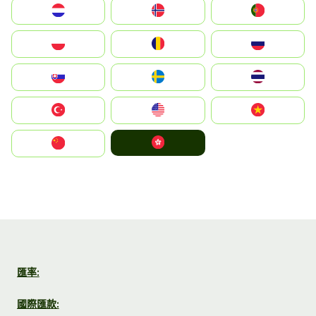
Nederland
Norge
Portugal
Polska
România
Россия
Slovensko
Ruoŧŧa
ไทย
Türkiye
United States
Vietnam
中國香港特別行政區
中国
匯率:
國際匯款: