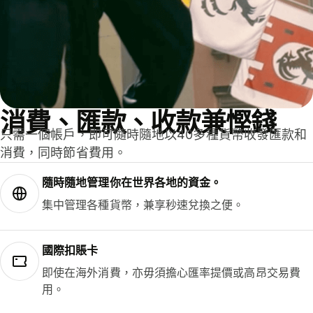
消費、匯款、收款兼慳錢
只需一個帳戶，即可隨時隨地以40多種貨幣收發匯款和
消費，同時節省費用。
隨時隨地管理你在世界各地的資金。
集中管理各種貨幣，兼享秒速兌換之便。
國際扣賬卡
即使在海外消費，亦毋須擔心匯率提價或高昂交易費
用。