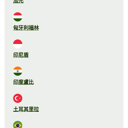
加元
匈牙利福林
印尼盾
印度盧比
土耳其里拉