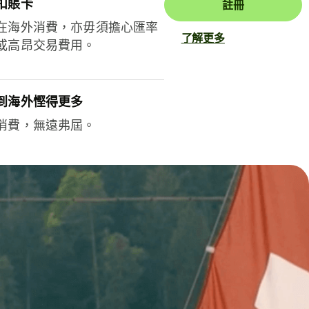
扣賬卡
註冊
在海外消費，亦毋須擔心匯率
了解更多
或高昂交易費用。
到海外慳得更多
消費，無遠弗屆。