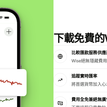
下載免費的W
比較匯款服務供應
Wise絕無隱藏費
追蹤實時匯率
將首選貨幣加入心
費用全免兼絕無廣