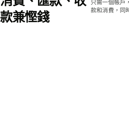
消費、匯款、收
只需一個帳戶
款和消費，同
款兼慳錢