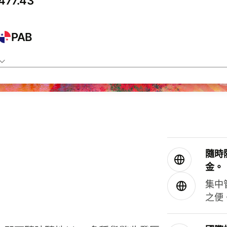
PAB
隨時
金。
集中
之便