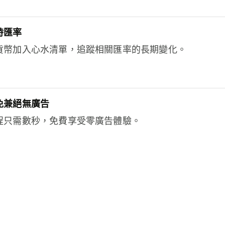
時匯率
貨幣加入心水清單，追蹤相關匯率的長期變化。
免兼絕無廣告
程只需數秒，免費享受零廣告體驗。