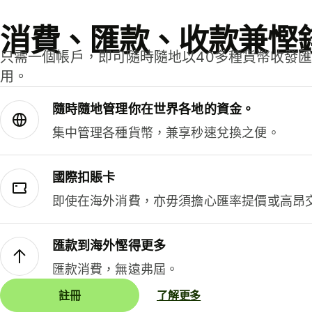
消費、匯款、收款兼慳
只需一個帳戶，即可隨時隨地以40多種貨幣收發
用。
隨時隨地管理你在世界各地的資金。
集中管理各種貨幣，兼享秒速兌換之便。
國際扣賬卡
即使在海外消費，亦毋須擔心匯率提價或高昂
匯款到海外慳得更多
匯款消費，無遠弗屆。
註冊
了解更多