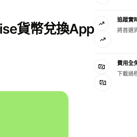
追蹤實
se貨幣兌換App
將首選
費用全
下載過