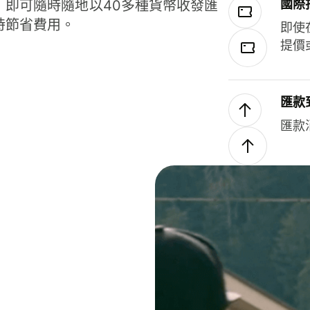
國際
，即可隨時隨地以40多種貨幣收發匯
時節省費用。
即使
提價
匯款
匯款