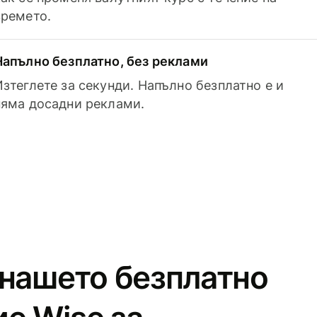
времето.
Напълно безплатно, без реклами
Изтеглете за секунди. Напълно безплатно е и
няма досадни реклами.
 нашето безплатно