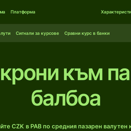
ма
Платформа
Характерист
алути
Сигнали за курсове
Сравни курс в банки
крони към п
балбоа
йте CZK в PAB по средния пазарен валутен к