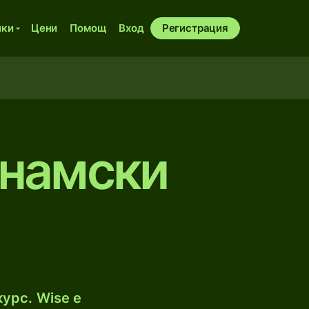
ики
Цени
Помощ
Вход
Регистрация
анамски
урс. Wise е