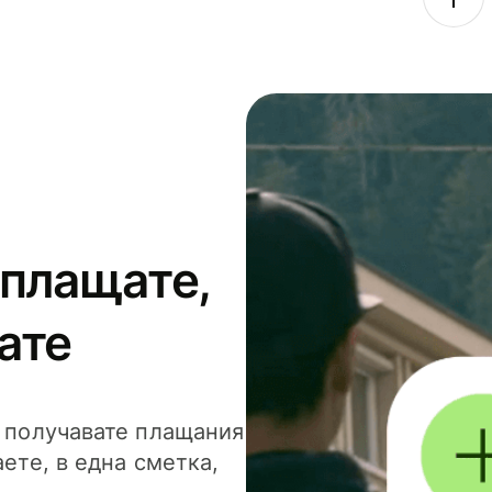
 плащате,
ате
и получавате плащания
аете, в една сметка,