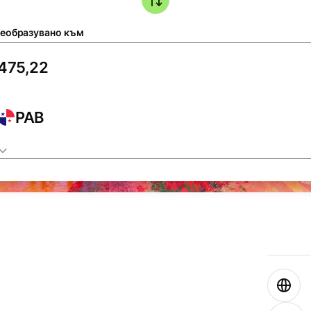
еобразувано към
PAB