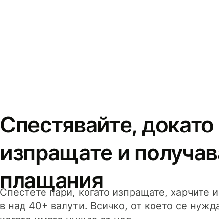
Спестявайте, докато
изпращате и получав
плащания
Спестете пари, когато изпращате, харчите 
в над 40+ валути. Всичко, от което се нужд