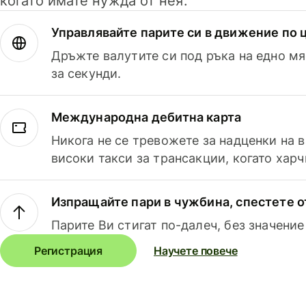
когато имате нужда от нея.
Управлявайте парите си в движение по ц
Дръжте валутите си под ръка на едно мя
за секунди.
Международна дебитна карта
Никога не се тревожете за надценки на 
високи такси за трансакции, когато харч
Изпращайте пари в чужбина, спестете о
Парите Ви стигат по-далеч, без значение
Регистрация
Научете повече