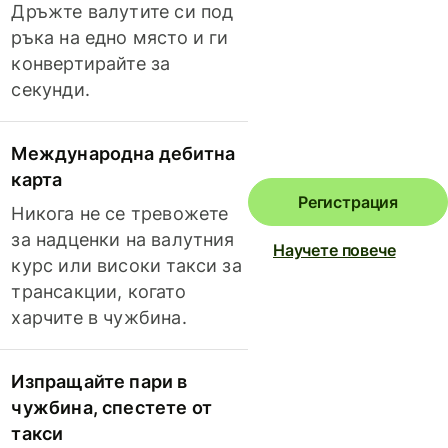
Дръжте валутите си под
ръка на едно място и ги
конвертирайте за
секунди.
Международна дебитна
карта
Регистрация
Никога не се тревожете
за надценки на валутния
Научете повече
курс или високи такси за
трансакции, когато
харчите в чужбина.
Изпращайте пари в
чужбина, спестете от
такси