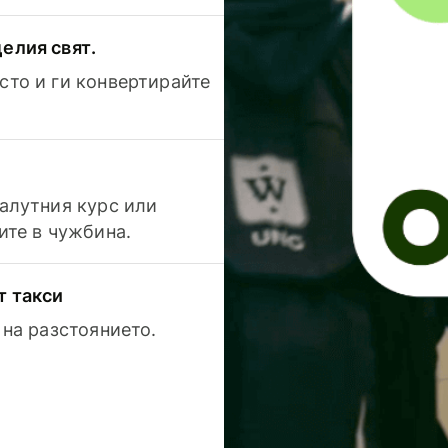
елия свят.
сто и ги конвертирайте
валутния курс или
ите в чужбина.
т такси
 на разстоянието.