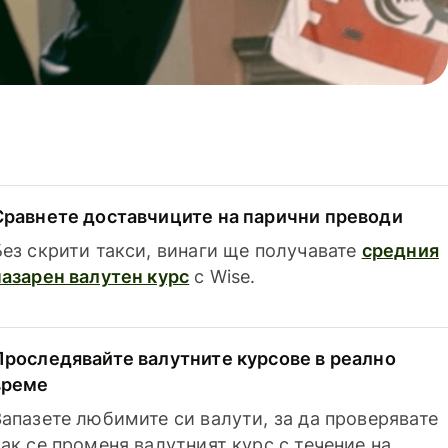
Сравнете доставчиците на парични преводи
Без скрити такси, винаги ще получавате
средния
пазарен валутен курс
с Wise.
Проследявайте валутните курсове в реално
време
Запазете любимите си валути, за да проверявате
как се променя валутният курс с течение на