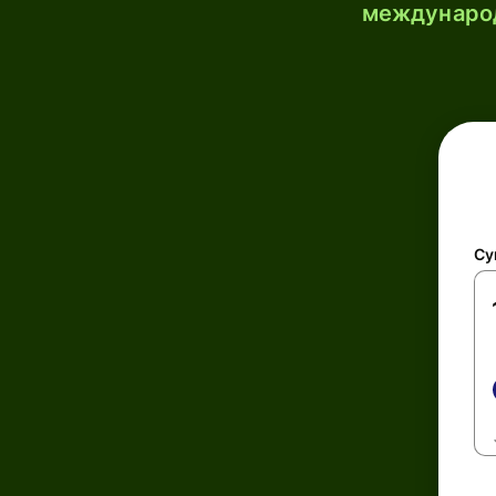
международ
Су