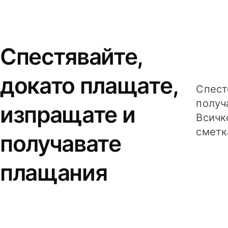
Спестявайте,
докато плащате,
Спест
получ
изпращате и
Всичк
сметк
получавате
плащания