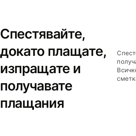
Спестявайте,
докато плащате,
Спест
получ
изпращате и
Всичк
сметк
получавате
плащания