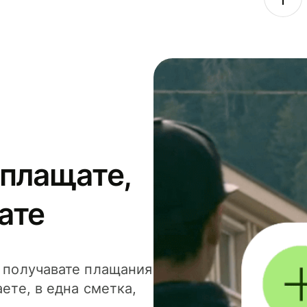
 плащате,
ате
и получавате плащания
аете, в една сметка,