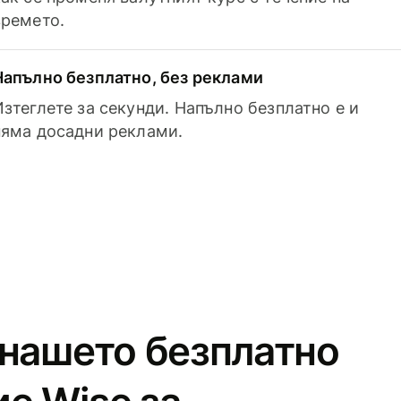
времето.
Напълно безплатно, без реклами
Изтеглете за секунди. Напълно безплатно е и
няма досадни реклами.
 нашето безплатно