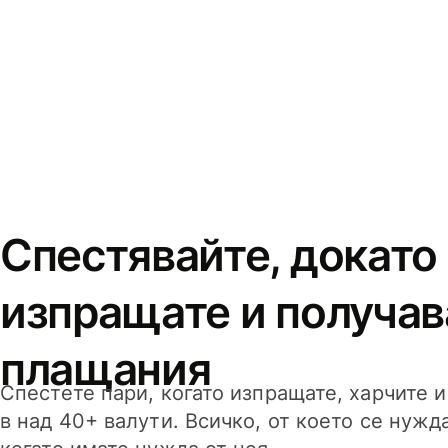
Спестявайте, докато
изпращате и получав
плащания
Спестете пари, когато изпращате, харчите 
в над 40+ валути. Всичко, от което се нужд