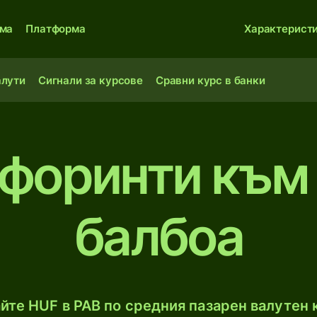
ма
Платформа
Характерист
алути
Сигнали за курсове
Сравни курс в банки
 форинти към
балбоа
йте HUF в PAB по средния пазарен валутен к