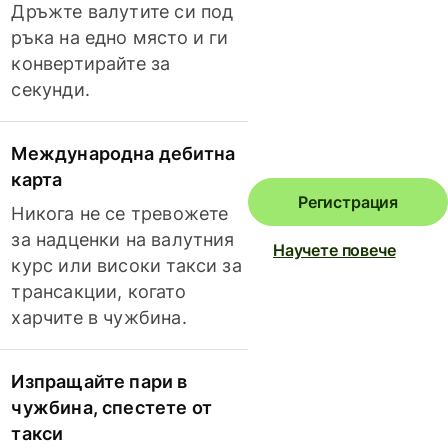
Дръжте валутите си под
ръка на едно място и ги
конвертирайте за
секунди.
Международна дебитна
карта
Регистрация
Никога не се тревожете
за надценки на валутния
Научете повече
курс или високи такси за
трансакции, когато
харчите в чужбина.
Изпращайте пари в
чужбина, спестете от
такси