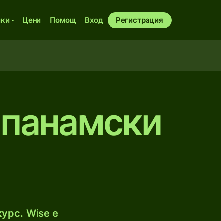
ики
Цени
Помощ
Вход
Регистрация
 панамски
урс. Wise е