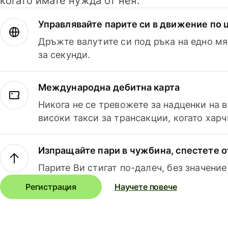
когато имате нужда от нея.
Управлявайте парите си в движение по ц
Дръжте валутите си под ръка на едно мя
за секунди.
Международна дебитна карта
Никога не се тревожете за надценки на 
високи такси за трансакции, когато харч
Изпращайте пари в чужбина, спестете о
Парите Ви стигат по-далеч, без значение
Регистрация
Научете повече