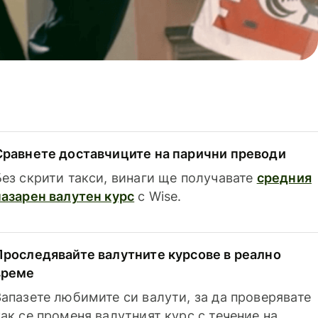
Сравнете доставчиците на парични преводи
Без скрити такси, винаги ще получавате
средния
пазарен валутен курс
с Wise.
Проследявайте валутните курсове в реално
време
Запазете любимите си валути, за да проверявате
как се променя валутният курс с течение на