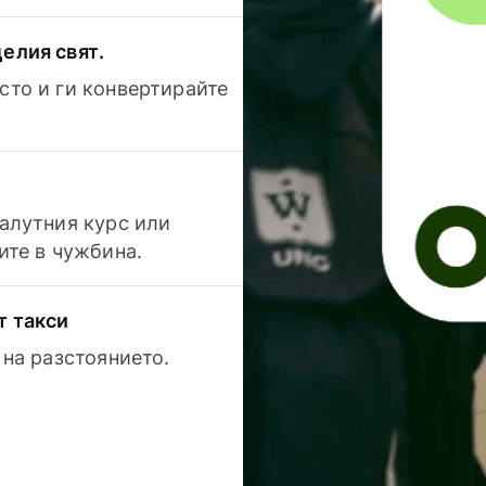
елия свят.
сто и ги конвертирайте
валутния курс или
ите в чужбина.
т такси
 на разстоянието.