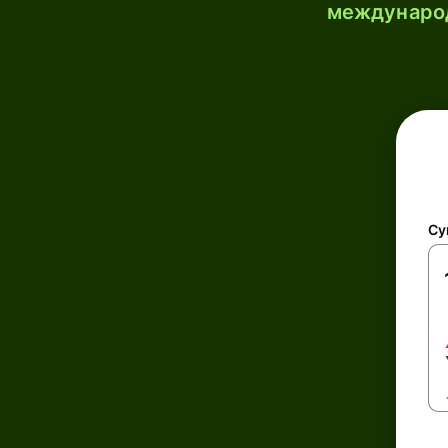
международ
Су