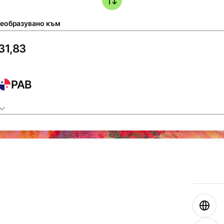
еобразувано към
PAB