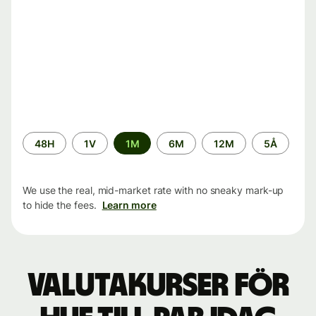
Time
48H
1V
1M
6M
12M
5Å
period
We use the real, mid-market rate with no sneaky mark-up
to hide the fees.
Learn more
Valutakurser för