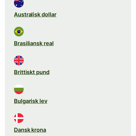
Australisk dollar
Brasiliansk real
Brittiskt pund
Bulgarisk lev
Dansk krona