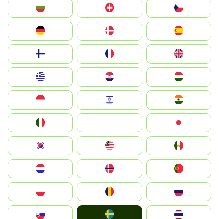
България
Switzerland
Czechia
Deutschland
Denmark
España
Suomi
France
United Kingdom
Greece
Hrvatska
Magyarország
Indonesia
Israel
India
Italia
JA
Japan
South Korea
Malay
Mexico
Nederland
Norge
Portugal
Polska
România
Россия
Ruoŧŧa
Slovensko
ไทย