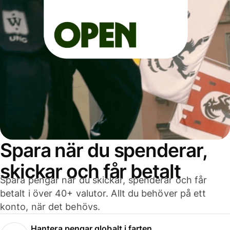
Spara när du spenderar,
skickar och får betalt
Spara pengar när du skickar, spenderar och får
betalt i över 40+ valutor. Allt du behöver på ett
konto, när det behövs.
Hantera pengar globalt i farten.