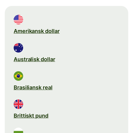
Amerikansk dollar
Australisk dollar
Brasiliansk real
Brittiskt pund