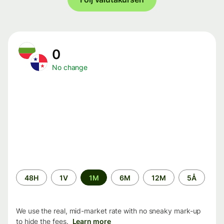
0
No change
Time
48H
1V
1M
6M
12M
5Å
period
We use the real, mid-market rate with no sneaky mark-up
to hide the fees.
Learn more