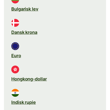
Bulgarisk lev
Dansk krona
Euro
Hongkong-dollar
Indisk rupie