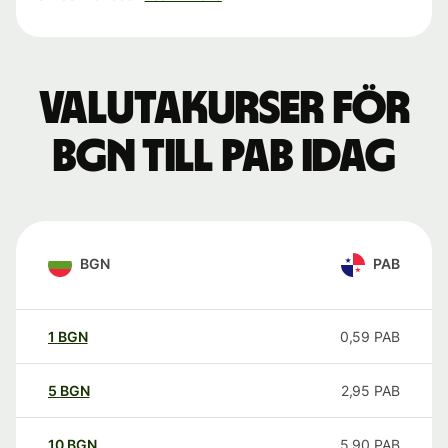
Valutakurser för
BGN till PAB idag
BGN
PAB
1
BGN
0,59
PAB
5
BGN
2,95
PAB
10
BGN
5,90
PAB