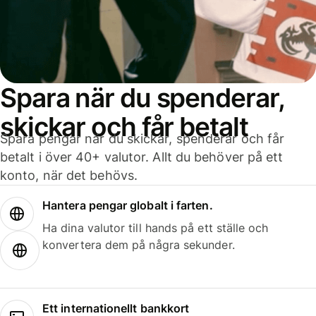
Spara när du spenderar,
skickar och får betalt
Spara pengar när du skickar, spenderar och får
betalt i över 40+ valutor. Allt du behöver på ett
konto, när det behövs.
Hantera pengar globalt i farten.
Ha dina valutor till hands på ett ställe och
konvertera dem på några sekunder.
Ett internationellt bankkort