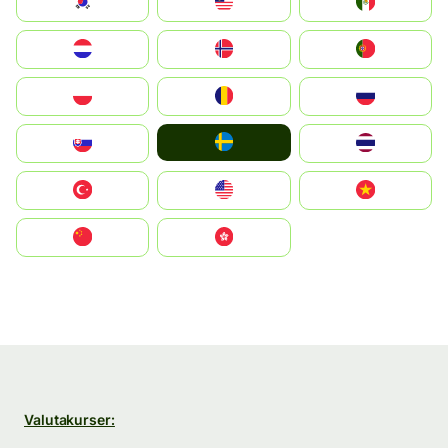
South Korea
Malay
Mexico
Nederland
Norge
Portugal
Polska
România
Россия
Ruoŧŧa
Slovensko
ไทย
Türkiye
United States
Vietnam
中国
中國香港特別行政區
Valutakurser: