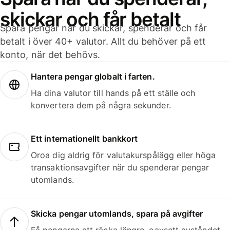
skickar och får betalt
Spara pengar när du skickar, spenderar och får
betalt i över 40+ valutor. Allt du behöver på ett
konto, när det behövs.
Hantera pengar globalt i farten.
Ha dina valutor till hands på ett ställe och
konvertera dem på några sekunder.
Ett internationellt bankkort
Oroa dig aldrig för valutakurspålägg eller höga
transaktionsavgifter när du spenderar pengar
utomlands.
Skicka pengar utomlands, spara på avgifter
Få pengarna att räcka längre, oavsett avståndet.