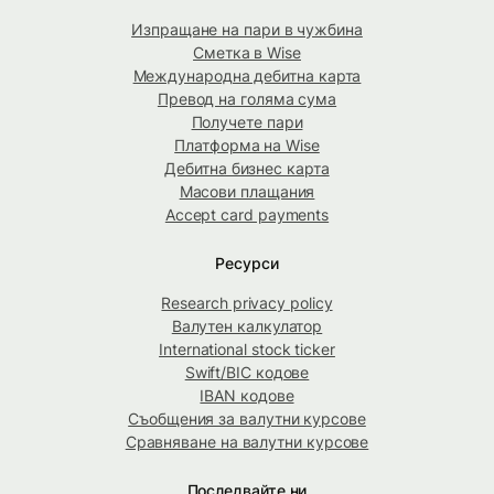
Изпращане на пари в чужбина
Сметка в Wise
Международна дебитна карта
Превод на голяма сума
Получете пари
Платформа на Wise
Дебитна бизнес карта
Масови плащания
Accept card payments
Ресурси
Research privacy policy
Валутен калкулатор
International stock ticker
Swift/BIC кодове
IBAN кодове
Съобщения за валутни курсове
Сравняване на валутни курсове
Последвайте ни