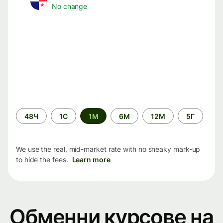
No change
Time
48Ч
1С
1М
6М
12М
5Г
period
We use the real, mid-market rate with no sneaky mark-up
to hide the fees.
Learn more
Обменни курсове на