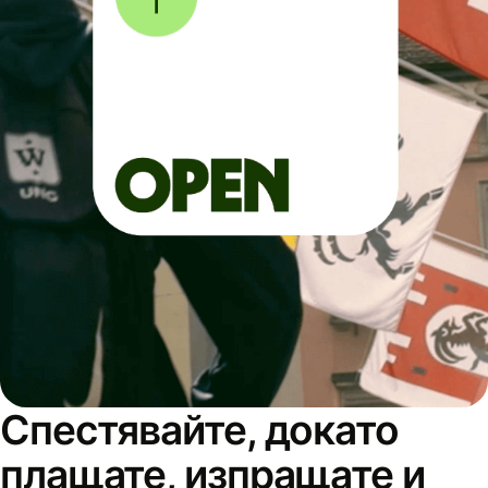
Спестявайте, докато
плащате, изпращате и