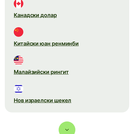
Канадски долар
Китайски юан ренминби
Малайзийски рингит
Нов израелски шекел