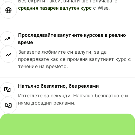
Без скрити такси, винаги ще получавате
средния пазарен валутен курс
с Wise.
Проследявайте валутните курсове в реално
време
Запазете любимите си валути, за да
проверявате как се променя валутният курс с
течение на времето.
Напълно безплатно, без реклами
Изтеглете за секунди. Напълно безплатно е и
няма досадни реклами.