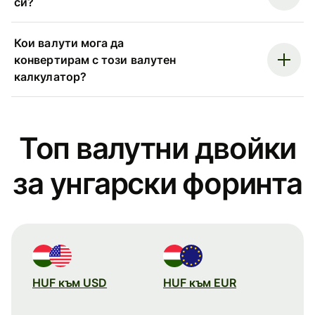
си?
Кои валути мога да
конвертирам с този валутен
калкулатор?
Топ валутни двойки
за унгарски форинта
HUF към USD
HUF към EUR