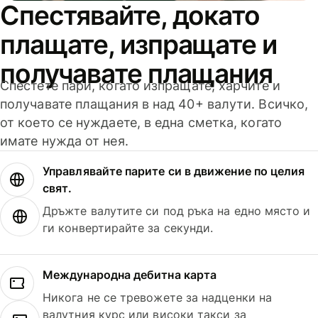
Спестявайте, докато
плащате, изпращате и
получавате плащания
Спестете пари, когато изпращате, харчите и
получавате плащания в над 40+ валути. Всичко,
от което се нуждаете, в една сметка, когато
имате нужда от нея.
Управлявайте парите си в движение по целия
свят.
Дръжте валутите си под ръка на едно място и
ги конвертирайте за секунди.
Международна дебитна карта
Никога не се тревожете за надценки на
валутния курс или високи такси за