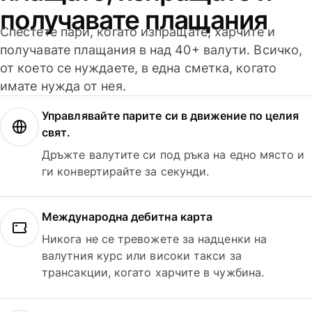
получавате плащания
Спестете пари, когато изпращате, харчите и
получавате плащания в над 40+ валути. Всичко,
от което се нуждаете, в една сметка, когато
имате нужда от нея.
Управлявайте парите си в движение по целия
свят.
Дръжте валутите си под ръка на едно място и
ги конвертирайте за секунди.
Международна дебитна карта
Никога не се тревожете за надценки на
валутния курс или високи такси за
трансакции, когато харчите в чужбина.