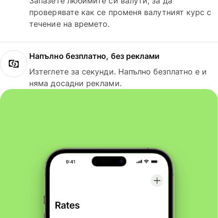
Запазете любимите си валути, за да
проверявате как се променя валутният курс с
течение на времето.
Напълно безплатно, без реклами
Изтеглете за секунди. Напълно безплатно е и
няма досадни реклами.