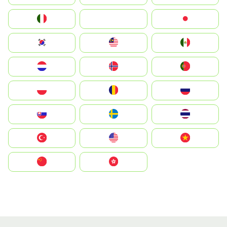
Italia
JA
Japan
South Korea
Malay
Mexico
Nederland
Norge
Portugal
Polska
România
Россия
Slovensko
Ruoŧŧa
ไทย
Türkiye
United States
Vietnam
中国
中國香港特別行政區