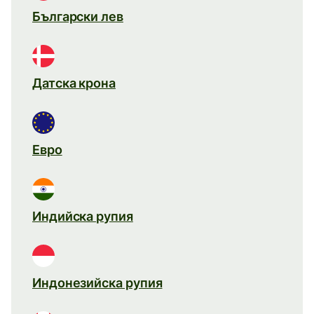
Български лев
Датска крона
Евро
Индийска рупия
Индонезийска рупия