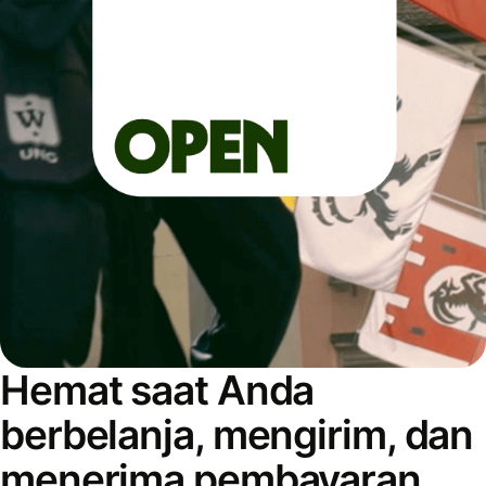
Hemat saat Anda
berbelanja, mengirim, dan
menerima pembayaran