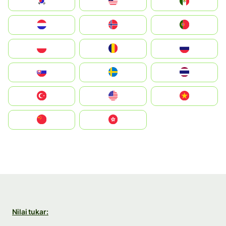
South Korea
Malay
Mexico
Nederland
Norge
Portugal
Polska
România
Россия
Slovensko
Ruoŧŧa
ไทย
Türkiye
United States
Vietnam
中国
中國香港特別行政區
Nilai tukar: