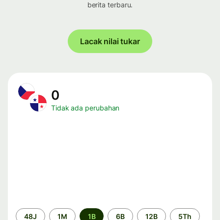
berita terbaru.
Lacak nilai tukar
0
Tidak ada perubahan
Periode
48J
1M
1B
6B
12B
5Th