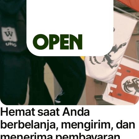
Hemat saat Anda
berbelanja, mengirim, dan
menerima pembayaran