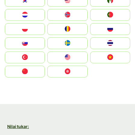
South Korea
Malay
Mexico
Nederland
Norge
Portugal
Polska
România
Россия
Slovensko
Ruoŧŧa
ไทย
Türkiye
United States
Vietnam
中国
中國香港特別行政區
Nilai tukar: