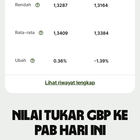
Rendah
1,3287
1,3164
Rata-rata
1,3409
1,3384
Ubah
0.36
%
-1.39
%
Lihat riwayat lengkap
Nilai tukar GBP ke
PAB hari ini