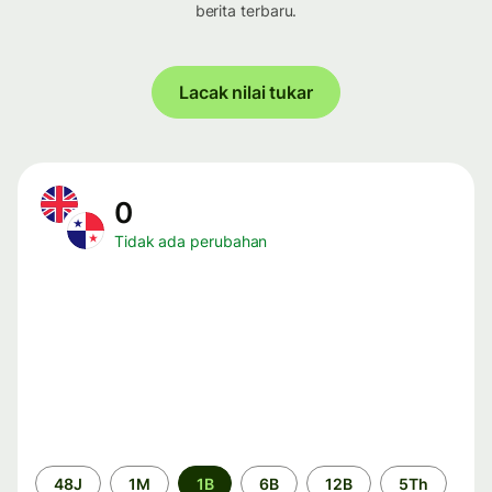
berita terbaru.
Lacak nilai tukar
0
Tidak ada perubahan
Periode
48J
1M
1B
6B
12B
5Th