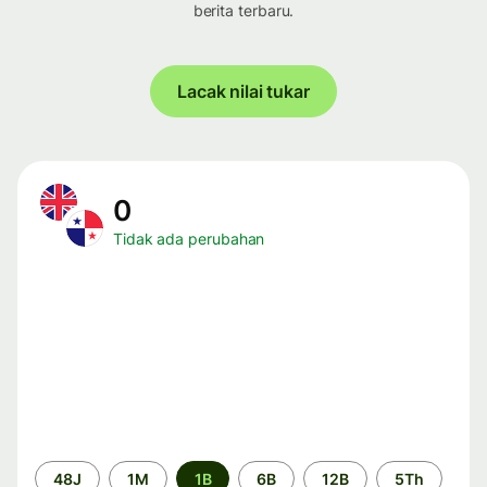
berita terbaru.
Lacak nilai tukar
0
Tidak ada perubahan
Periode
48J
1M
1B
6B
12B
5Th