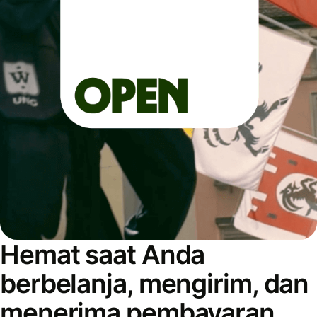
Hemat saat Anda
berbelanja, mengirim, dan
menerima pembayaran