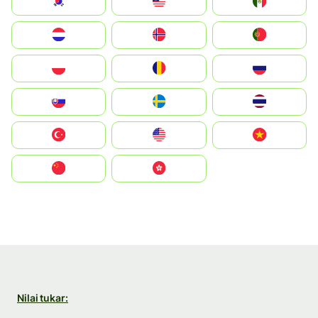
South Korea
Malay
Mexico
Nederland
Norge
Portugal
Polska
România
Россия
Slovensko
Ruoŧŧa
ไทย
Türkiye
United States
Vietnam
中国
中國香港特別行政區
Nilai tukar: