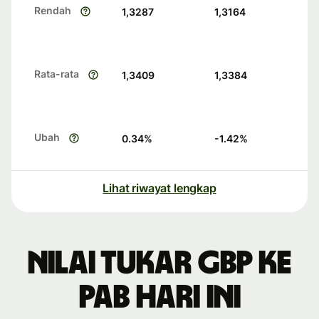
Rendah
1,3287
1,3164
Rata-rata
1,3409
1,3384
Ubah
0.34
%
-1.42
%
Lihat riwayat lengkap
Nilai tukar GBP ke
PAB hari ini