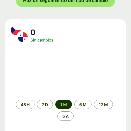
Haz un seguimiento del tipo de cambio
0
Sin cambios
Periodo
48 H
7 D
1 M
6 M
12 M
de
tiempo
5 A