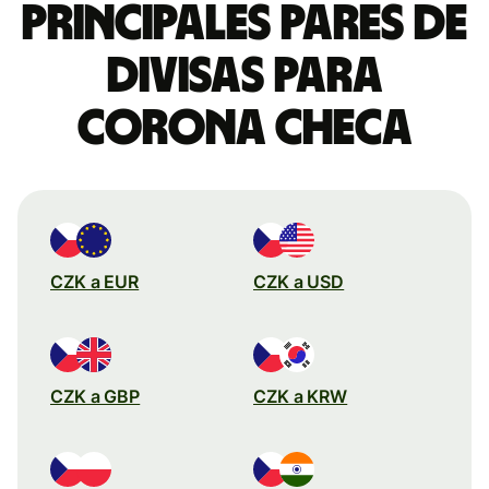
Principales pares de
divisas para
corona checa
CZK a EUR
CZK a USD
CZK a GBP
CZK a KRW