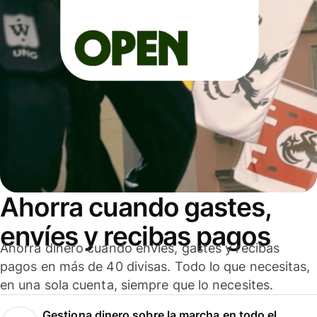
Ahorra cuando gastes,
envíes y recibas pagos
Ahorra dinero cuando envíes, gastes y recibas
pagos en más de 40 divisas. Todo lo que necesitas,
en una sola cuenta, siempre que lo necesites.
Gestiona dinero sobre la marcha en todo el