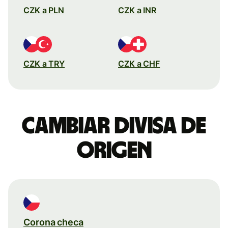
CZK a PLN
CZK a INR
CZK a TRY
CZK a CHF
Cambiar divisa de
origen
Corona checa