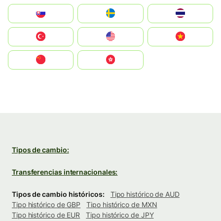
Slovensko
Ruoŧŧa
ไทย
Türkiye
United States
Vietnam
中国
中國香港特別行政區
Tipos de cambio:
Transferencias internacionales:
Tipos de cambio históricos:
Tipo histórico de AUD
Tipo histórico de GBP
Tipo histórico de MXN
Tipo histórico de EUR
Tipo histórico de JPY