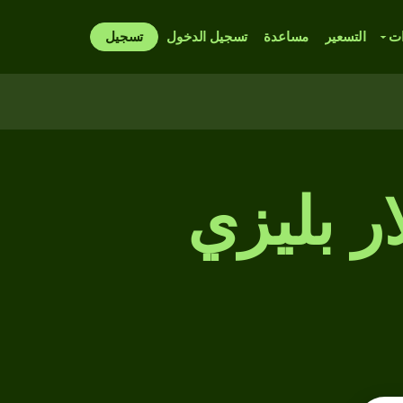
ات
التسعير
مساعدة
تسجيل الدخول
تسجيل
 بليزي