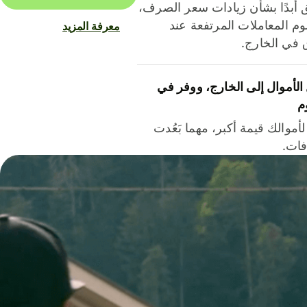
ق أبدًا بشأن زيادات سعر الصرف،
م المعاملات المرتفعة عند
معرفة المزيد
ق في الخارج.
لأموال إلى الخارج، ووفر في
م
أموالك قيمة أكبر، مهما بَعُدت
فات.