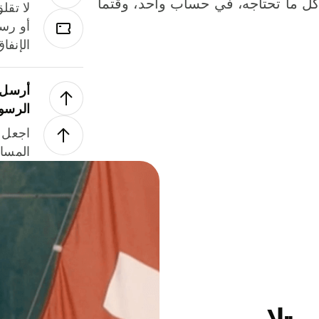
لة. كل ما تحتاجه، في حساب واحد، وقتما
لا تقل
أو رسو
الإنفا
أرسل ا
الرسو
اجعل ل
المسا