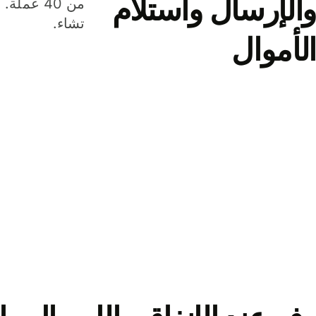
والإرسال واستلام
من 40 عم
تشاء.
الأموال