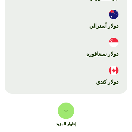
دولار أسترالي
دولار سنغافورة
دولار كندي
إظهار المزيد