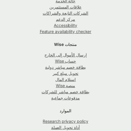
حالة الخدمة
علاقات المستثمرين
الشركات التابعة والشراكات
مركز الدعم
Accessibility
Feature availability checker
منتجات Wise
إرسال الأموال إلى الخارج
حساب Wise
بطاقة خصم مباشر دولية
تحويل مبلغ كبير
استلام المال
منصة Wise
بطاقة خصم مباشر للشركات
مدفوعات جماعية
الموارد
Research privacy policy
أداة تحويل العملة