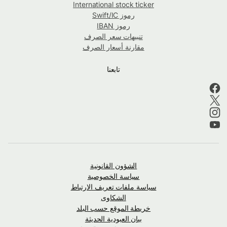
International stock ticker
رموز Swift/IC
رموز IBAN
تنبيهات سعر الصرف
مقارنة أسعار الصرف
تابعنا
الشؤون القانونية
سياسة الخصوصية
سياسة ملفات تعريف الارتباط
الشكاوى
خريطة الموقع حسب البلد
بيان العبودية الحديثة