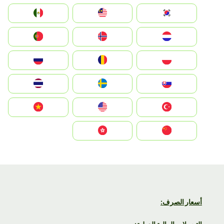
South Korea
Malay
Mexico
Nederland
Norge
Portugal
Polska
România
Россия
Slovensko
Ruoŧŧa
ไทย
Türkiye
United States
Vietnam
中国
中國香港特別行政區
أسعار الصرف: