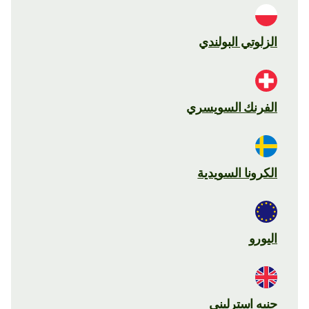
الزلوتي البولندي
الفرنك السويسري
الكرونا السويدية
اليورو
جنيه استرليني