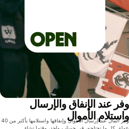
ر عند الإنفاق والإرسال
ستلام الأموال
وفّر المال عند إرسال الأموال وإنفاقها واستلامها بأكثر من 40
لة. كل ما تحتاجه، في حساب واحد، وقتما تشاء.