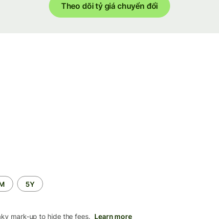
Theo dõi tỷ giá chuyển đổi
2M
5Y
aky mark-up to hide the fees.
Learn more