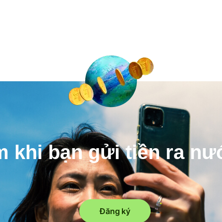
m khi bạn gửi tiền ra n
Đăng ký