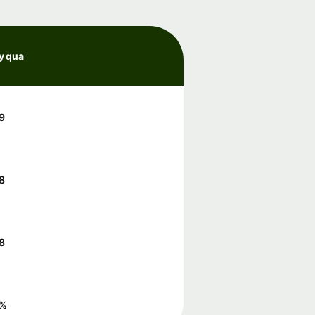
y qua
9
8
8
%