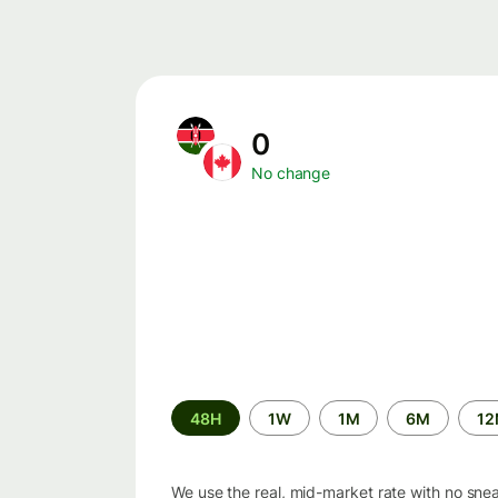
0
No change
Time
48H
1W
1M
6M
1
period
We use the real, mid-market rate with no sne