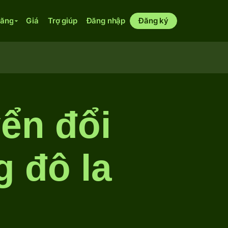
năng
Giá
Trợ giúp
Đăng nhập
Đăng ký
yển đổi
g đô la