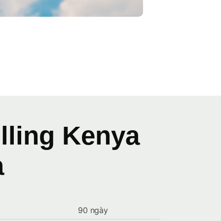
illing Kenya
a
90 ngày