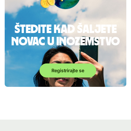
Štedite kad šaljete
novac u inozemstvo
Registrirajte se