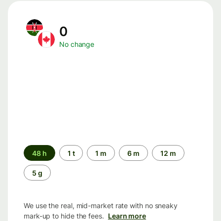
0
No change
Time
48 h
1 t
1 m
6 m
12 m
period
5 g
We use the real, mid-market rate with no sneaky
mark-up to hide the fees.
Learn more