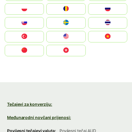
Polska
România
Россия
Slovensko
Ruoŧŧa
ไทย
Türkiye
United States
Vietnam
中国
中國香港特別行政區
Tečajevi za konverziju:
Međunarodni novčani prijenosi:
Povijesni tečajevi valuta:
Povijesni tečaj AUD