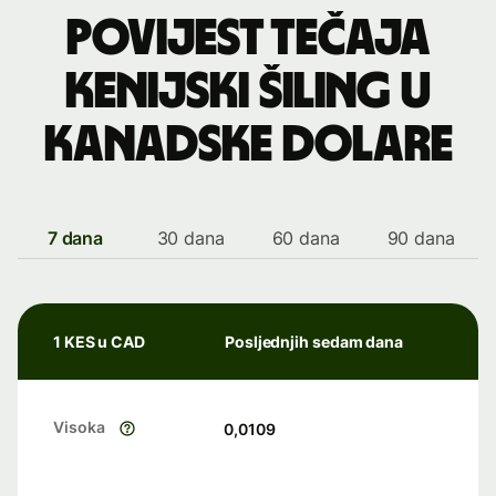
Povijest tečaja
kenijski šiling u
kanadske dolare
7 dana
30 dana
60 dana
90 dana
1 KES u CAD
Posljednjih sedam dana
Visoka
0,0109