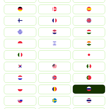
Deutschland
Denmark
España
Suomi
France
United Kingdom
Greece
Hrvatska
Magyarország
Indonesia
Israel
India
Italia
JA
Japan
South Korea
Malay
Mexico
Nederland
Norge
Portugal
Россия
Polska
România
Slovensko
Ruoŧŧa
ไทย