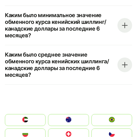
Каким было минимальное значение
обменного курса кенийский шиллинг/
канадские доллары за последние 6
месяцев?
Каким было среднее значение
обменного курса кенийских шиллинга/
канадские доллары за последние 6
месяцев?
الإمارات العربية المتحدة
Australia
Brazil
България
Switzerland
Czechia