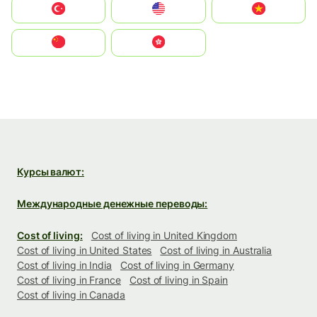
Türkiye
United States
Vietnam
中国
中國香港特別行政區
Курсы валют:
Международные денежные переводы:
Cost of living:
Cost of living in United Kingdom
Cost of living in United States
Cost of living in Australia
Cost of living in India
Cost of living in Germany
Cost of living in France
Cost of living in Spain
Cost of living in Canada