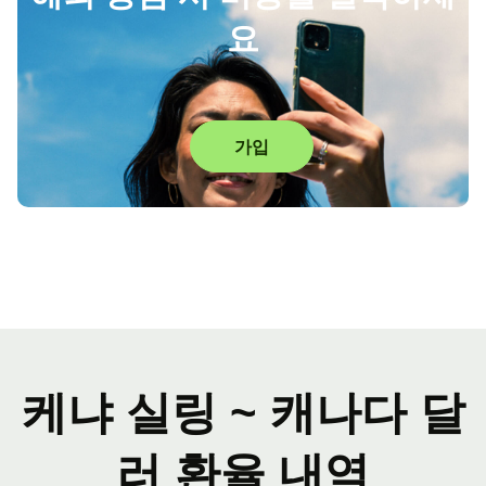
요
가입
케냐 실링 ~ 캐나다 달
러 환율 내역