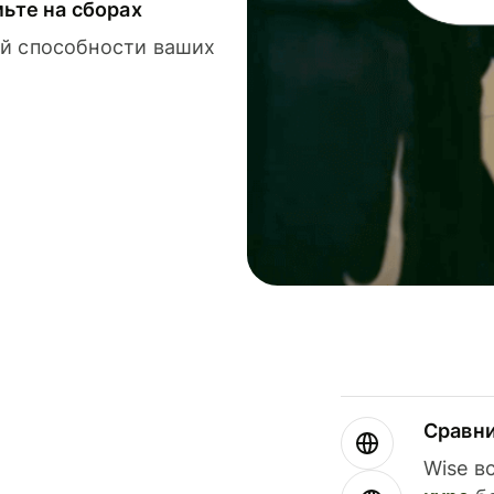
мьте на сборах
й способности ваших
Сравн
Wise в