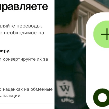
правляете
вляйте переводы.
се необходимое на
миру.
 конвертируйте их за
 о наценках на обменные
ранзакции.