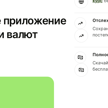
курс
бе
е приложение
Отсле
Сохран
и валют
постеп
Полнос
Скачай
беспла