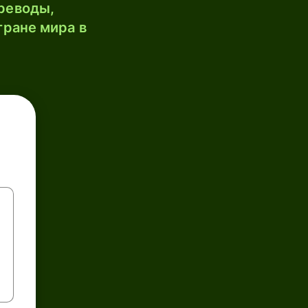
реводы,
тране мира в