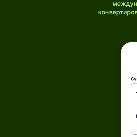
междун
конвертиров
Су