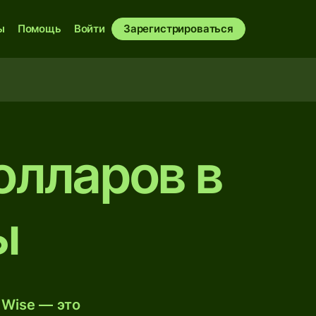
ы
Помощь
Войти
Зарегистрироваться
олларов в
ы
 Wise — это