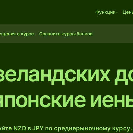
Функции
Цен
ещения о курсе
Сравнить курсы банков
зеландских д
японские иен
йте NZD в JPY по среднерыночному курсу.