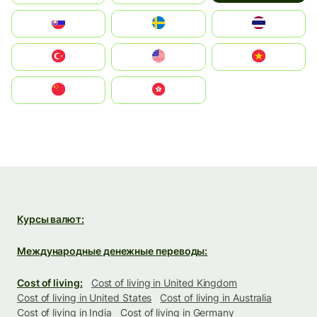
Slovensko
Ruoŧŧa
ไทย
Türkiye
United States
Vietnam
中国
中國香港特別行政區
Курсы валют:
Международные денежные переводы:
Cost of living:
Cost of living in United Kingdom
Cost of living in United States
Cost of living in Australia
Cost of living in India
Cost of living in Germany