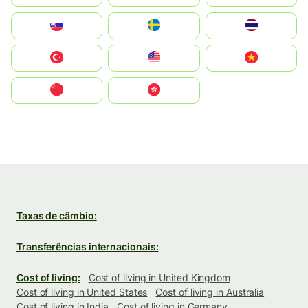
Slovensko
Ruoŧŧa
ไทย
Türkiye
United States
Vietnam
中国
中國香港特別行政區
Taxas de câmbio:
Transferências internacionais:
Cost of living:
Cost of living in United Kingdom
Cost of living in United States
Cost of living in Australia
Cost of living in India
Cost of living in Germany