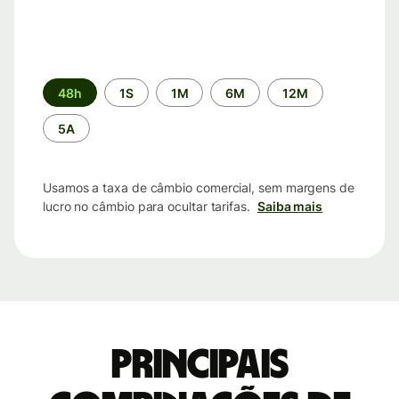
Período
48h
1S
1M
6M
12M
de
tempo
5A
Usamos a taxa de câmbio comercial, sem margens de
lucro no câmbio para ocultar tarifas.
Saiba mais
Principais