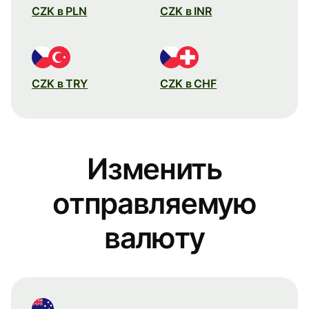
CZK в PLN
CZK в INR
CZK в TRY
CZK в CHF
Изменить
отправляемую
валюту