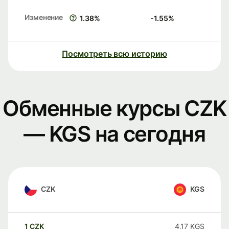
Изменение
1.38
%
-1.55
%
Посмотреть всю историю
Обменные курсы CZK
— KGS на сегодня
CZK
KGS
1
CZK
4,17
KGS