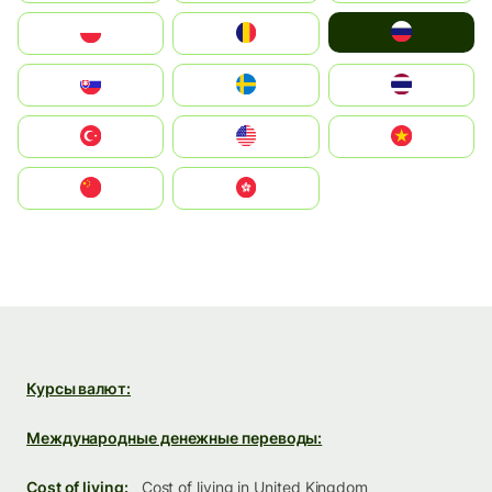
Россия
Polska
România
Slovensko
Ruoŧŧa
ไทย
Türkiye
United States
Vietnam
中国
中國香港特別行政區
Курсы валют:
Международные денежные переводы:
Cost of living:
Cost of living in United Kingdom