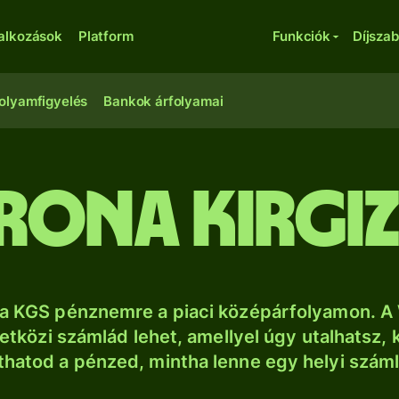
lalkozások
Platform
Funkciók
Díjsza
olyamfigyelés
Bankok árfolyamai
rona kirgi
a KGS pénznemre a piaci középárfolyamon. A
tközi számlád lehet, amellyel úgy utalhatsz, 
thatod a pénzed, mintha lenne egy helyi szám