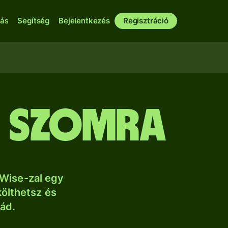
bás
Segítség
Bejelentkezés
Regisztráció
z szomra
 Wise-zal egy
költhetsz és
lád.