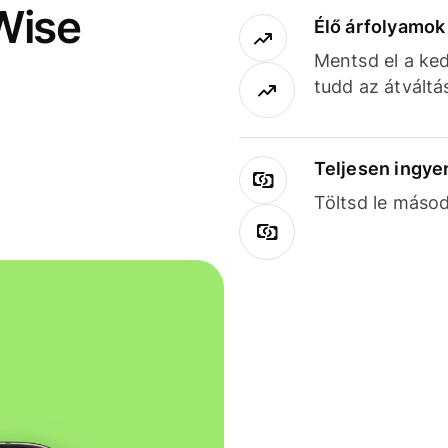
Wise
Élő árfolyamo
Mentsd el a ked
tudd az átváltá
Teljesen ingye
Töltsd le másod