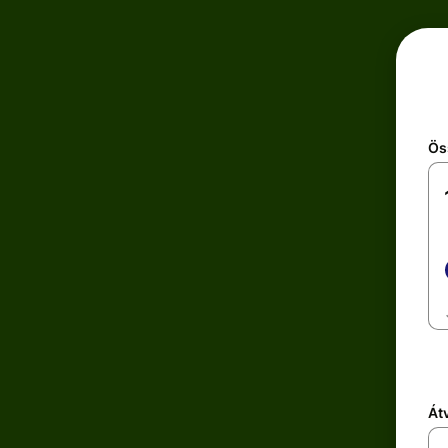
Ös
Átv