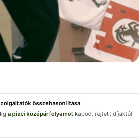
szolgáltatók összehasonlítása
dig
a piaci középárfolyamot
kapod, rejtett díjaktól