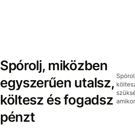
Spórolj, miközben
Spórol
egyszerűen utalsz,
költes
szüksé
költesz és fogadsz
amikor
pénzt