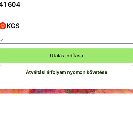
KGS
Utalás indítása
Átváltási árfolyam nyomon követése