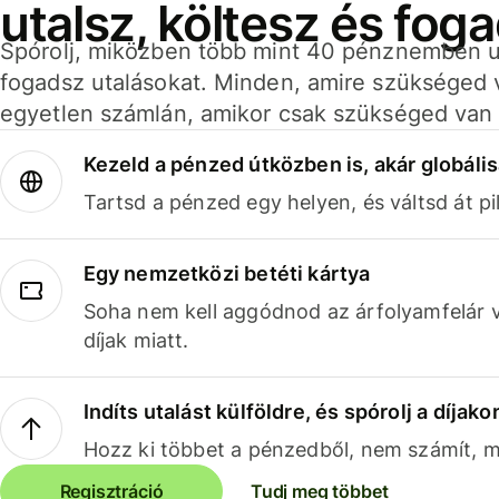
utalsz, költesz és fog
Spórolj, miközben több mint 40 pénznemben ut
fogadsz utalásokat. Minden, amire szükséged 
egyetlen számlán, amikor csak szükséged van 
Kezeld a pénzed útközben is, akár globális
Tartsd a pénzed egy helyen, és váltsd át pil
Egy nemzetközi betéti kártya
Soha nem kell aggódnod az árfolyamfelár 
díjak miatt.
Indíts utalást külföldre, és spórolj a díjako
Hozz ki többet a pénzedből, nem számít, me
Regisztráció
Tudj meg többet